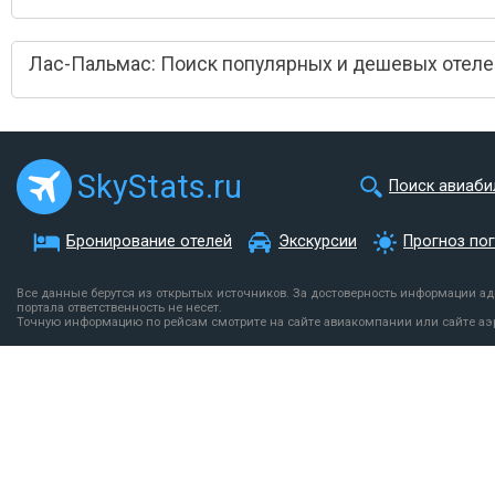
Лас-Пальмас: Поиск популярных и дешевых отеле
SkyStats.ru
Поиск авиаби
Бронирование отелей
Экскурсии
Прогноз по
Все данные берутся из открытых источников. За достоверность информации а
портала ответственность не несет.
Точную информацию по рейсам смотрите на сайте авиакомпании или сайте аэ