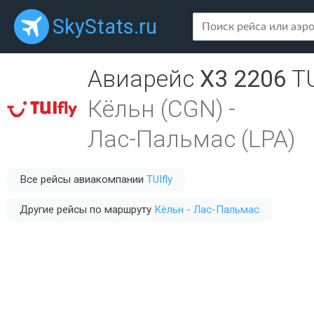
SkyStats.ru
Авиарейс
X3 2206
TU
Кёльн (CGN)
-
Лас-Пальмас (LPA)
Все рейсы авиакомпании
TUIfly
Другие рейсы по маршруту
Кёльн - Лас-Пальмас