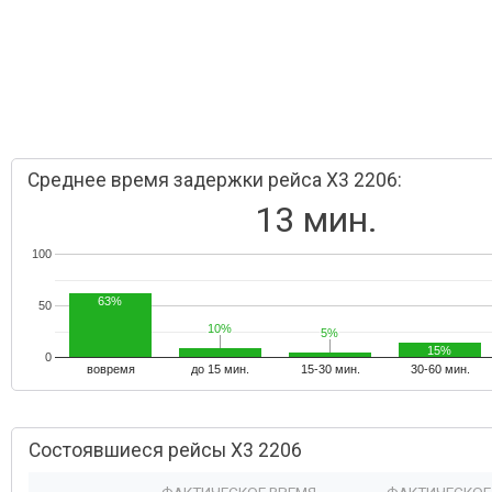
Среднее время задержки рейса X3 2206:
13 мин.
100
63%
50
10%
10%
5%
5%
15%
0
вовремя
до 15 мин.
15-30 мин.
30-60 мин.
Состоявшиеся рейсы X3 2206