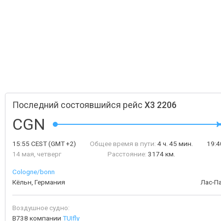
Последний состоявшийся рейс
X3 2206
CGN
15:55
CEST
(GMT +2)
Общее время в пути:
4 ч. 45 мин.
19:
14 мая, четверг
Расстояние:
3174 км.
Cologne/bonn
Кёльн, Германия
Лас-П
Воздушное судно:
B738 компании
TUIfly