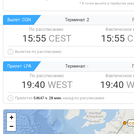
* В точке вылета и прибытия ука
Вылет: CGN
Терминал: 2
По рассписанию:
Фактическое 
15:55
CEST
15:55
C
Вылетел по рассписанию
Прилет: LPA
Терминал: -
Г
По рассписанию
Фактическое 
19:40
WEST
19:40
W
Прилетел
54647 ч. 28 мин.
назад по рассписанию
+
C
−