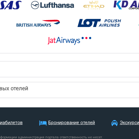
вых отелей
виабилетов
Бронирование отелей
Экскурс
нформации администрация портала ответственность не несет.