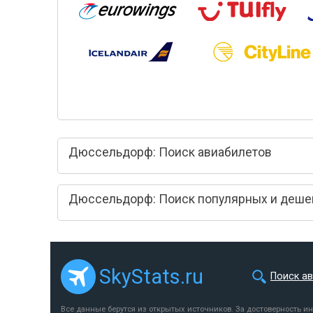
Дюссельдорф: Поиск авиабилетов
Дюссельдорф: Поиск популярных и деше
SkyStats.ru
Поиск а
Все данные берутся из открытых источников. За достоверность и