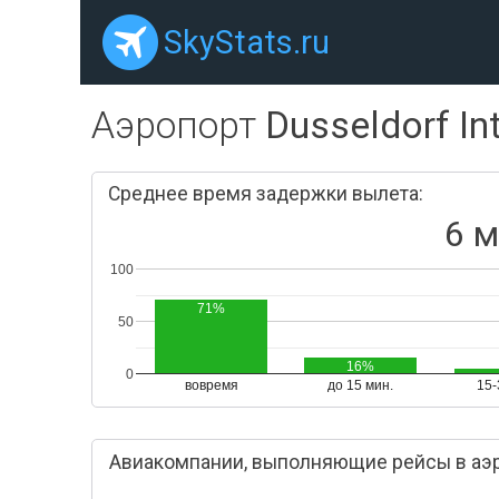
SkyStats.ru
Аэропорт
Dusseldorf Int
Среднее время задержки вылета:
6 м
100
71%
50
16%
0
вовремя
до 15 мин.
15-
Авиакомпании, выполняющие рейсы в аэропо