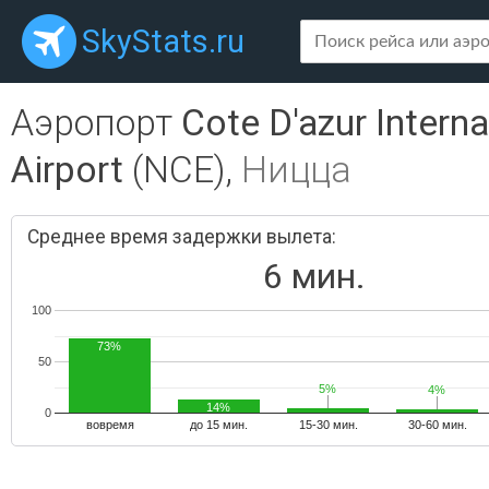
SkyStats.ru
Аэропорт
Cote D'azur Interna
Airport
(NCE),
Ницца
Среднее время задержки вылета:
6 мин.
100
73%
50
5%
5%
4%
4%
14%
0
вовремя
до 15 мин.
15-30 мин.
30-60 мин.