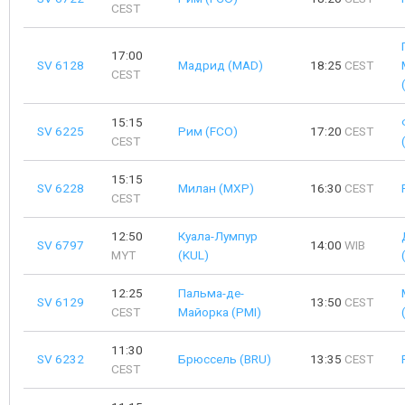
CEST
17:00
SV 6128
Мадрид (MAD)
18:25
CEST
CEST
15:15
SV 6225
Рим (FCO)
17:20
CEST
CEST
15:15
SV 6228
Милан (MXP)
16:30
CEST
CEST
12:50
Куала-Лумпур
SV 6797
14:00
WIB
MYT
(KUL)
12:25
Пальма-де-
SV 6129
13:50
CEST
CEST
Майорка (PMI)
11:30
SV 6232
Брюссель (BRU)
13:35
CEST
CEST