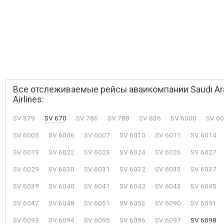
Все отслеживаемые рейсы аваикомпании Saudi Ar
Airlines:
SV 379
SV 670
SV 786
SV 788
SV 836
SV 6000
SV 6
SV 6005
SV 6006
SV 6007
SV 6010
SV 6011
SV 6014
SV 6019
SV 6022
SV 6023
SV 6024
SV 6026
SV 6027
SV 6029
SV 6030
SV 6031
SV 6032
SV 6033
SV 6037
SV 6039
SV 6040
SV 6041
SV 6042
SV 6043
SV 6045
SV 6047
SV 6048
SV 6051
SV 6053
SV 6090
SV 6091
SV 6093
SV 6094
SV 6095
SV 6096
SV 6097
SV 6098