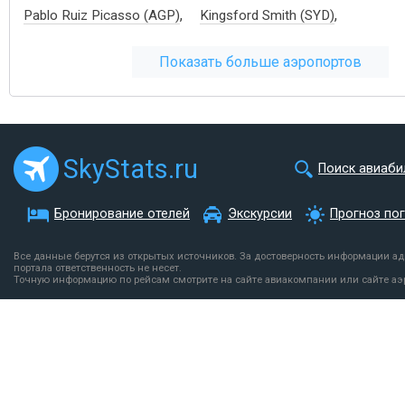
,
,
Pablo Ruiz Picasso (AGP)
Kingsford Smith (SYD)
Показать больше аэропортов
SkyStats.ru
Поиск авиаби
Бронирование отелей
Экскурсии
Прогноз по
Все данные берутся из открытых источников. За достоверность информации а
портала ответственность не несет.
Точную информацию по рейсам смотрите на сайте авиакомпании или сайте аэ