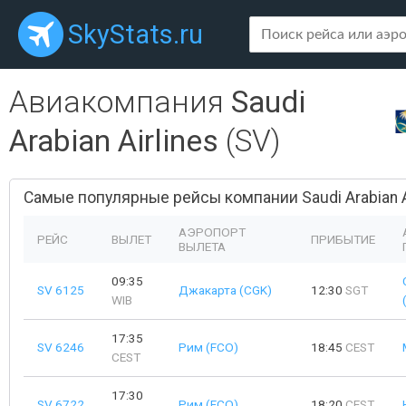
SkyStats.ru
Авиакомпания
Saudi
Arabian Airlines
(SV)
Самые популярные рейсы компании Saudi Arabian Ai
АЭРОПОРТ
РЕЙС
ВЫЛЕТ
ПРИБЫТИЕ
ВЫЛЕТА
09:35
SV 6125
Джакарта (CGK)
12:30
SGT
WIB
17:35
SV 6246
Рим (FCO)
18:45
CEST
CEST
17:30
SV 6722
Рим (FCO)
18:20
CEST