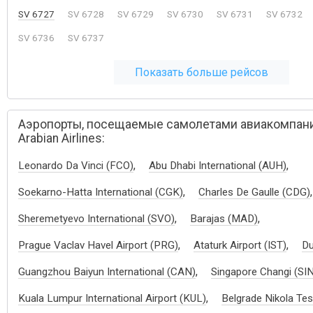
SV 6727
SV 6728
SV 6729
SV 6730
SV 6731
SV 6732
SV 6736
SV 6737
Показать больше рейсов
Аэропорты, посещаемые самолетами авиакомпани
Arabian Airlines:
,
,
Leonardo Da Vinci (FCO)
Abu Dhabi International (AUH)
,
,
Soekarno-Hatta International (CGK)
Charles De Gaulle (CDG)
,
,
Sheremetyevo International (SVO)
Barajas (MAD)
,
,
Prague Vaclav Havel Airport (PRG)
Ataturk Airport (IST)
Du
,
Guangzhou Baiyun International (CAN)
Singapore Changi (SI
,
Kuala Lumpur International Airport (KUL)
Belgrade Nikola Tes