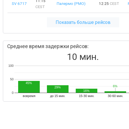
11:15
SV 6717
Палермо (PMO)
12:25
CEST
CEST
Показать больше рейсов
Среднее время задержки рейсов:
10 мин.
100
50
45%
6%
6%
29%
16%
0
вовремя
до 15 мин.
15-30 мин.
30-60 мин.