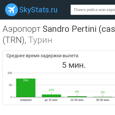
SkyStats.ru
Аэропорт
Sandro Pertini (cas
(TRN),
Турин
Среднее время задержки вылета:
5 мин.
100
78%
50
12%
12%
4%
4%
2%
2%
0
вовремя
до 15 мин.
15-30 мин.
30-60 мин.