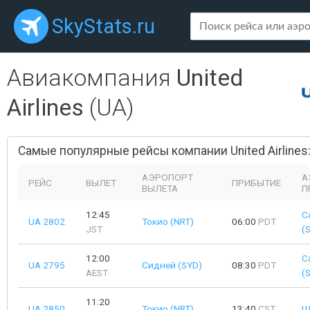
SkyStats.ru
Авиакомпания
United
Airlines
(UA)
Самые популярные рейсы компании United Airlines
АЭРОПОРТ
А
РЕЙС
ВЫЛЕТ
ПРИБЫТИЕ
ВЫЛЕТА
П
12:45
С
UA 2802
Токио (NRT)
06:00
PDT
JST
(
12:00
С
UA 2795
Сидней (SYD)
08:30
PDT
AEST
(
11:20
UA 2850
Токио (NRT)
13:40
CST
Ш