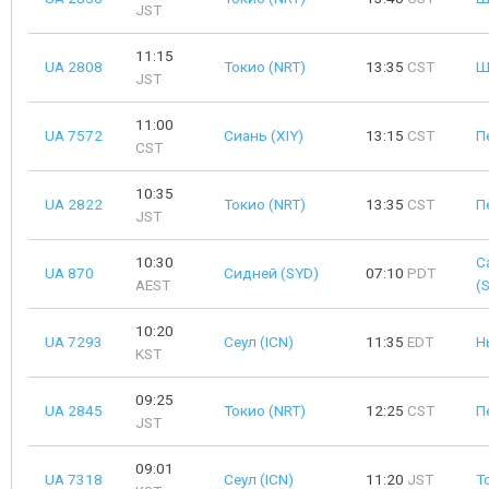
JST
11:15
UA 2808
Токио (NRT)
13:35
CST
Ш
JST
11:00
UA 7572
Сиань (XIY)
13:15
CST
П
CST
10:35
UA 2822
Токио (NRT)
13:35
CST
П
JST
10:30
С
UA 870
Сидней (SYD)
07:10
PDT
AEST
(
10:20
UA 7293
Сеул (ICN)
11:35
EDT
Н
KST
09:25
UA 2845
Токио (NRT)
12:25
CST
П
JST
09:01
UA 7318
Сеул (ICN)
11:20
JST
Т