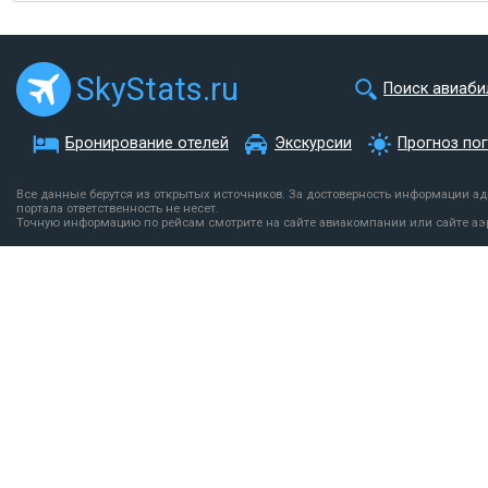
SkyStats.ru
Поиск авиаби
Бронирование отелей
Экскурсии
Прогноз по
Все данные берутся из открытых источников. За достоверность информации а
портала ответственность не несет.
Точную информацию по рейсам смотрите на сайте авиакомпании или сайте аэ