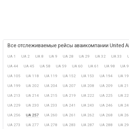
Все отслеживаемые рейсы аваикомпании United Air
UA 1
UA 2
UA 8
UA 9
UA 28
UA 29
UA 32
UA 33
UA 44
UA 45
UA 58
UA 59
UA 60
UA 61
UA 98
UA 9
UA 105
UA 118
UA 119
UA 152
UA 153
UA 194
UA 19
UA 199
UA 202
UA 204
UA 207
UA 208
UA 209
UA 21
UA 213
UA 214
UA 215
UA 219
UA 222
UA 225
UA 22
UA 229
UA 230
UA 233
UA 241
UA 243
UA 246
UA 24
UA 256
UA 257
UA 260
UA 261
UA 262
UA 268
UA 26
UA 273
UA 277
UA 278
UA 283
UA 287
UA 288
UA 29