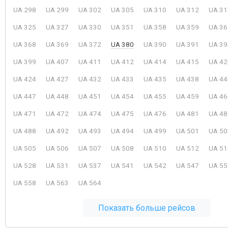
UA 298
UA 299
UA 302
UA 305
UA 310
UA 312
UA 31
UA 325
UA 327
UA 330
UA 351
UA 358
UA 359
UA 36
UA 368
UA 369
UA 372
UA 380
UA 390
UA 391
UA 39
UA 399
UA 407
UA 411
UA 412
UA 414
UA 415
UA 42
UA 424
UA 427
UA 432
UA 433
UA 435
UA 438
UA 44
UA 447
UA 448
UA 451
UA 454
UA 455
UA 459
UA 46
UA 471
UA 472
UA 474
UA 475
UA 476
UA 481
UA 48
UA 488
UA 492
UA 493
UA 494
UA 499
UA 501
UA 50
UA 505
UA 506
UA 507
UA 508
UA 510
UA 512
UA 51
UA 528
UA 531
UA 537
UA 541
UA 542
UA 547
UA 55
UA 558
UA 563
UA 564
Показать больше рейсов