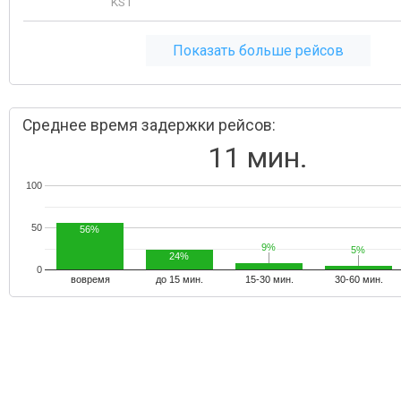
KST
Показать больше рейсов
Среднее время задержки рейсов:
11 мин.
100
50
56%
9%
9%
5%
5%
24%
0
вовремя
до 15 мин.
15-30 мин.
30-60 мин.