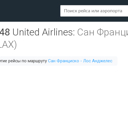
48
United Airlines
:
Сан Франци
LAX)
гие рейсы по маршруту
Сан Франциско - Лос Анджелес