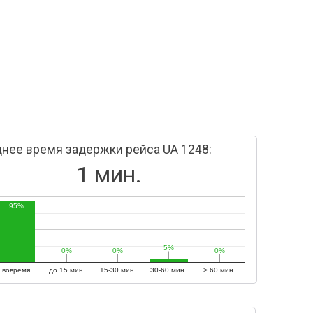
нее время задержки рейса UA 1248:
1 мин.
95%
5%
5%
0%
0%
0%
0%
0%
0%
вовремя
до 15 мин.
15-30 мин.
30-60 мин.
> 60 мин.