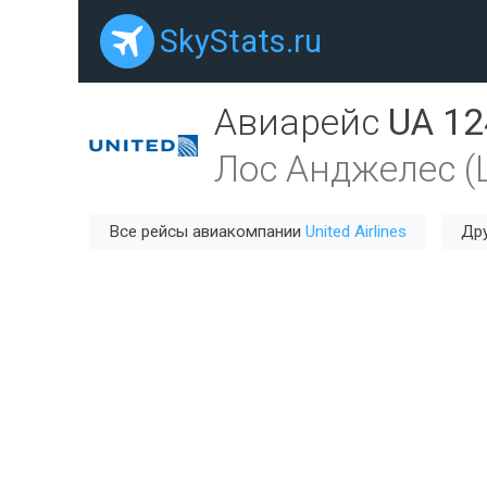
SkyStats.ru
Авиарейс
UA 12
Лос Анджелес (
Все рейсы авиакомпании
United Airlines
Дру