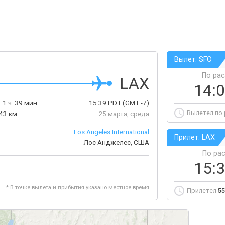
Вылет: SFO
По ра
LAX
14:
:
1 ч. 39 мин.
15:39
PDT
(GMT -7)
Вылетел по
43 км.
25 марта, среда
Los Angeles International
Прилет: LAX
Лос Анджелес, США
По ра
15:
* В точке вылета и прибытия указано местное время
Прилетел
55