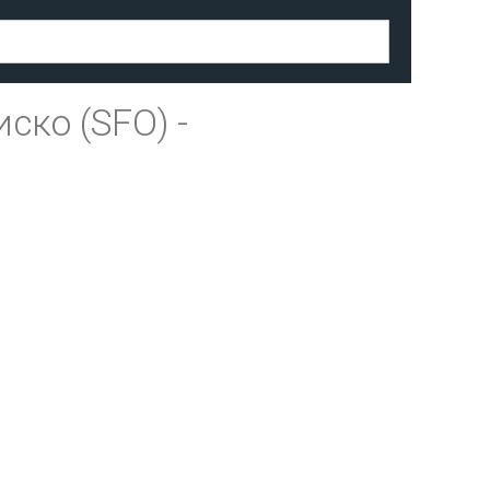
ско (SFO)
-