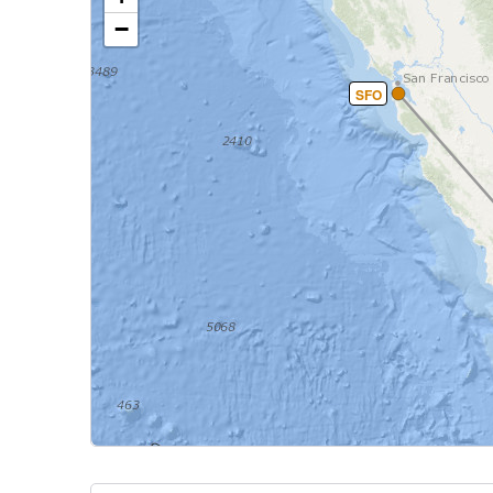
−
SFO