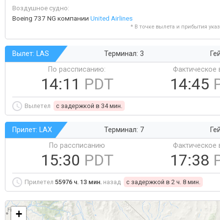
Воздушное судно:
Boeing 737 NG компании
United Airlines
* В точке вылета и прибытия ука
Вылет: LAS
Терминал: 3
Ге
По рассписанию:
Фактическое 
14:11
PDT
14:45
Вылетел
c задержкой в 34 мин.
Прилет: LAX
Терминал: 7
Ге
По рассписанию
Фактическое 
15:30
PDT
17:38
Прилетел
55976 ч. 13 мин.
назад
c задержкой в 2 ч. 8 мин.
+