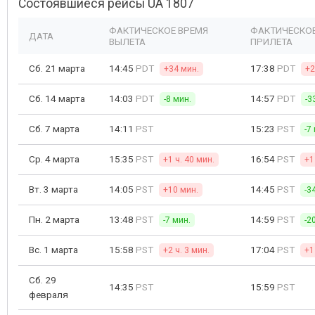
Состоявшиеся рейсы UA 1807
ФАКТИЧЕСКОЕ ВРЕМЯ
ФАКТИЧЕСКОЕ
ДАТА
ВЫЛЕТА
ПРИЛЕТА
Сб. 21 марта
14:45
PDT
17:38
PDT
+34 мин.
+2
Сб. 14 марта
14:03
PDT
14:57
PDT
-8 мин.
-3
Сб. 7 марта
14:11
PST
15:23
PST
-7
Ср. 4 марта
15:35
PST
16:54
PST
+1 ч. 40 мин.
+1
Вт. 3 марта
14:05
PST
14:45
PST
+10 мин.
-3
Пн. 2 марта
13:48
PST
14:59
PST
-7 мин.
-2
Вс. 1 марта
15:58
PST
17:04
PST
+2 ч. 3 мин.
+1
Сб. 29
14:35
PST
15:59
PST
февраля