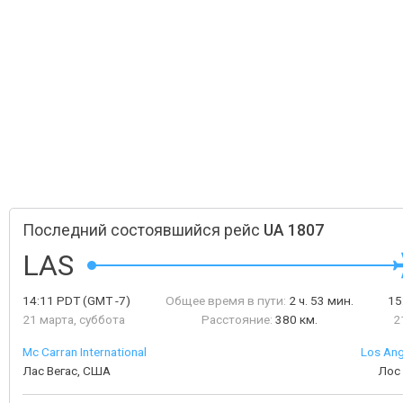
Последний состоявшийся рейс
UA 1807
LAS
14:11
PDT
(GMT -7)
Общее время в пути:
2 ч. 53 мин.
15
21 марта, суббота
Расстояние:
380 км.
2
Mc Carran International
Los Ang
Лас Вегас, США
Лос