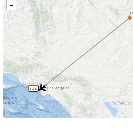
−
LAX