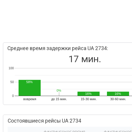
Среднее время задержки рейса UA 2734:
17 мин.
100
50
58%
0%
0%
16%
16%
0
вовремя
до 15 мин.
15-30 мин.
30-60 мин.
Состоявшиеся рейсы UA 2734