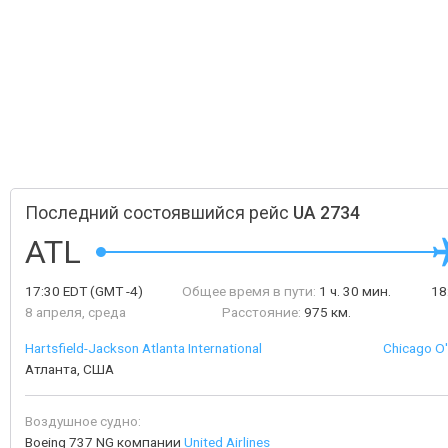
Последний состоявшийся рейс
UA 2734
ATL
17:30
EDT
(GMT -4)
Общее время в пути:
1 ч. 30 мин.
18
8 апреля, среда
Расстояние:
975 км.
Hartsfield-Jackson Atlanta International
Chicago O'
Атланта, США
Воздушное судно:
Boeing 737 NG компании
United Airlines