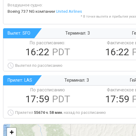
Воздушное судно:
Boeing 737 NG компании
United Airlines
* В точке вылета и прибытия ука
Вылет: SFO
Терминал: 3
Ге
По рассписанию:
Фактическое 
16:22
PDT
16:22
Вылетел по рассписанию
Прилет: LAS
Терминал: 3
Ге
По рассписанию
Фактическое 
17:59
PDT
17:59
Прилетел
55674 ч. 58 мин.
назад по рассписанию
+