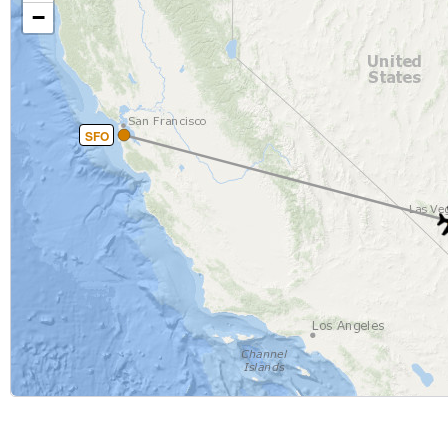
−
SFO