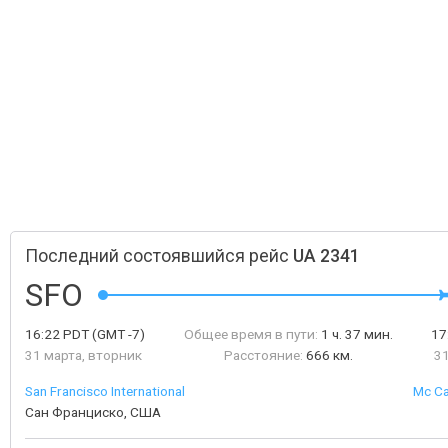
Последний состоявшийся рейс
UA 2341
SFO
16:22
PDT
(GMT -7)
Общее время в пути:
1 ч. 37 мин.
17
31 марта, вторник
Расстояние:
666 км.
31
San Francisco International
Mc Ca
Сан Франциско, США