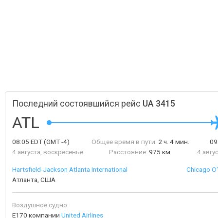
Последний состоявшийся рейс
UA 3415
ATL
08:05
EDT
(GMT -4)
Общее время в пути:
2 ч. 4 мин.
09
4 августа, воскресенье
Расстояние:
975 км.
4 авгу
Hartsfield-Jackson Atlanta International
Chicago O'
Атланта, США
Воздушное судно:
E170 компании
United Airlines