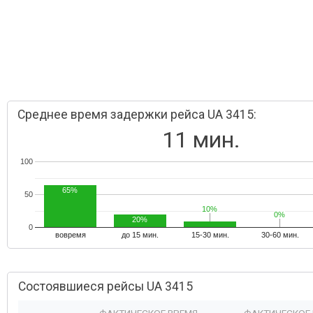
Среднее время задержки рейса UA 3415:
11 мин.
100
65%
50
10%
10%
0%
0%
20%
0
вовремя
до 15 мин.
15-30 мин.
30-60 мин.
Состоявшиеся рейсы UA 3415