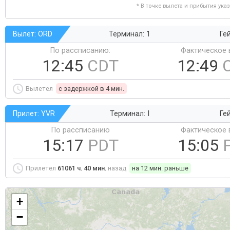
* В точке вылета и прибытия ука
Вылет: ORD
Терминал: 1
Ге
По рассписанию:
Фактическое 
12:45
CDT
12:49
Вылетел
c задержкой в 4 мин.
Прилет: YVR
Терминал: I
Гей
По рассписанию
Фактическое 
15:17
PDT
15:05
Прилетел
61061 ч. 40 мин.
назад
на 12 мин. раньше
+
−