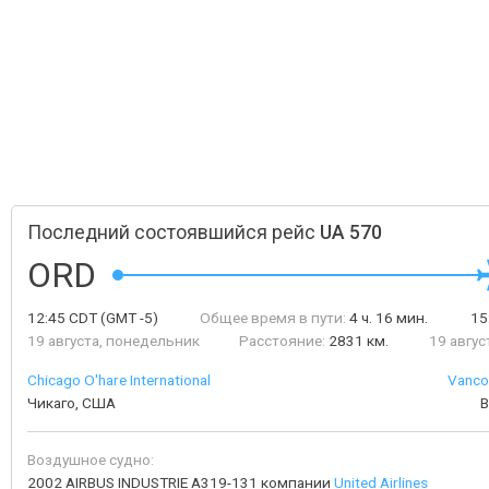
Последний состоявшийся рейс
UA 570
ORD
12:45
CDT
(GMT -5)
Общее время в пути:
4 ч. 16 мин.
15
19 августа, понедельник
Расстояние:
2831 км.
19 авгус
Chicago O'hare International
Vancou
Чикаго, США
В
Воздушное судно:
2002 AIRBUS INDUSTRIE A319-131 компании
United Airlines