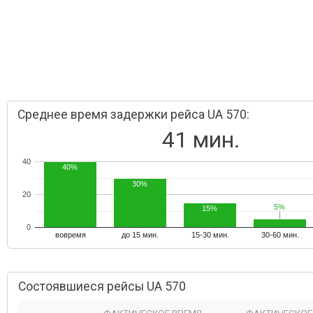
Среднее время задержки рейса UA 570:
41 мин.
40
40%
30%
20
5%
5%
15%
0
вовремя
до 15 мин.
15-30 мин.
30-60 мин.
Состоявшиеся рейсы UA 570