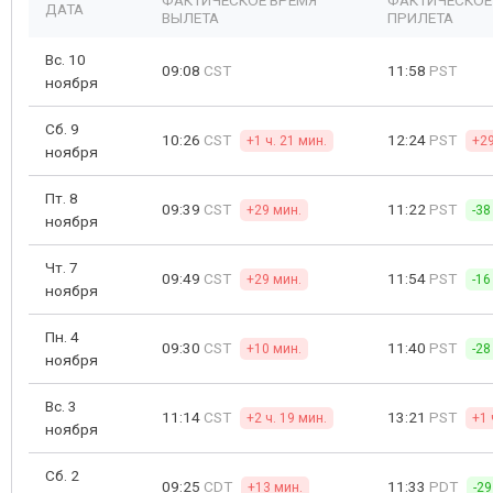
ФАКТИЧЕСКОЕ ВРЕМЯ
ФАКТИЧЕСКОЕ
ДАТА
ВЫЛЕТА
ПРИЛЕТА
Вс. 10
09:08
CST
11:58
PST
ноября
Сб. 9
10:26
CST
12:24
PST
+1 ч. 21 мин.
+29
ноября
Пт. 8
09:39
CST
11:22
PST
+29 мин.
-38
ноября
Чт. 7
09:49
CST
11:54
PST
+29 мин.
-16
ноября
Пн. 4
09:30
CST
11:40
PST
+10 мин.
-28
ноября
Вс. 3
11:14
CST
13:21
PST
+2 ч. 19 мин.
+1 
ноября
Сб. 2
09:25
CDT
11:33
PDT
+13 мин.
-29