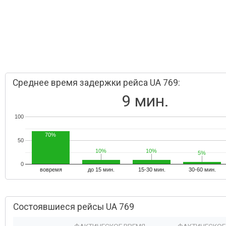
Среднее время задержки рейса UA 769:
9 мин.
100
70%
50
10%
10%
10%
10%
5%
5%
0
вовремя
до 15 мин.
15-30 мин.
30-60 мин.
Состоявшиеся рейсы UA 769