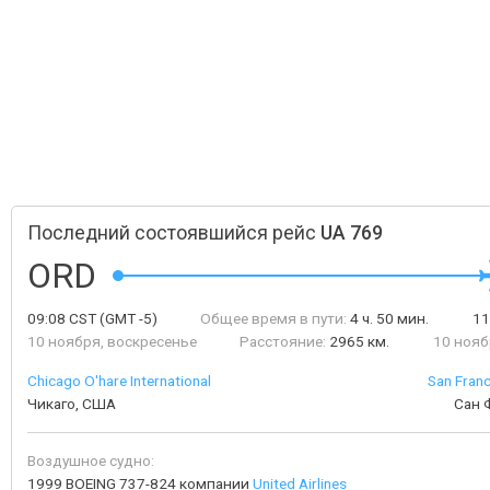
Последний состоявшийся рейс
UA 769
ORD
09:08
CST
(GMT -5)
Общее время в пути:
4 ч. 50 мин.
11
10 ноября, воскресенье
Расстояние:
2965 км.
10 нояб
Chicago O'hare International
San Franc
Чикаго, США
Сан 
Воздушное судно:
1999 BOEING 737-824 компании
United Airlines