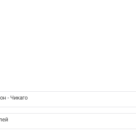
н - Чикаго
лей