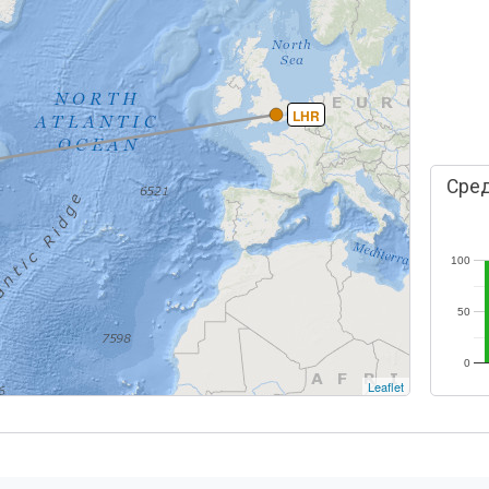
LHR
Сред
100
50
0
Leaflet