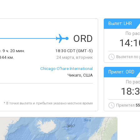
Вылет: LHR
По ра
ORD
14:
:
9 ч. 20 мин.
18:30
CDT
(GMT -5)
Вылетел по
344 км.
24 марта, вторник
Chicago O'hare International
Прилет: ORD
Чикаго, США
По ра
18:
* В точке вылета и прибытия указано местное время
Прилетел
55