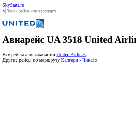
SkyStats.ru
×
Авиарейс
UA 3518
United Airli
Все рейсы авиакомпании
United Airlines
Другие рейсы по маршруту
Калгари - Чикаго