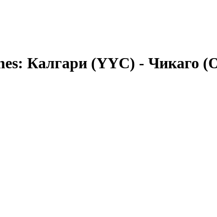
nes
:
Калгари (YYC)
-
Чикаго (