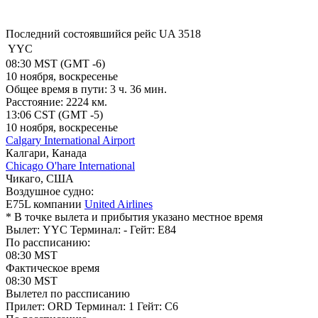
Последний состоявшийся рейс
UA 3518
YYC
08:30
MST
(GMT -6)
10 ноября, воскресенье
Общее время в пути:
3 ч. 36 мин.
Расстояние:
2224 км.
13:06
CST
(GMT -5)
10 ноября, воскресенье
Calgary International Airport
Калгари, Канада
Chicago O'hare International
Чикаго, США
Воздушное судно:
E75L компании
United Airlines
* В точке вылета и прибытия указано местное время
Вылет: YYC
Терминал: -
Гейт: E84
По рассписанию:
08:30
MST
Фактическое время
08:30
MST
Вылетел по рассписанию
Прилет: ORD
Терминал: 1
Гейт: C6