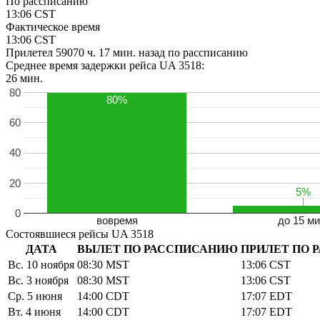
По рассписанию
13:06
CST
Фактическое время
13:06
CST
Прилетел
59070 ч. 17 мин.
назад по рассписанию
Среднее время задержки рейса UA 3518:
+
26 мин.
80
−
80%
60
40
20
5%
5%
0
вовремя
до 15 ми
Состоявшиеся рейсы UA 3518
ДАТА
ВЫЛЕТ ПО РАССПИСАНИЮ
ПРИЛЕТ ПО 
Вс. 10 ноября
08:30
MST
13:06
CST
Вс. 3 ноября
08:30
MST
13:06
CST
Ср. 5 июня
14:00
CDT
17:07
EDT
Вт. 4 июня
14:00
CDT
17:07
EDT