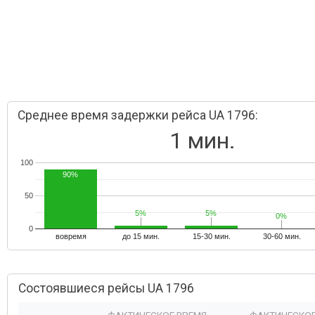
Среднее время задержки рейса UA 1796:
1 мин.
100
90%
50
5%
5%
5%
5%
0%
0%
0
вовремя
до 15 мин.
15-30 мин.
30-60 мин.
Состоявшиеся рейсы UA 1796