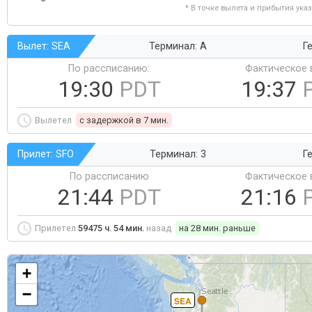
* В точке вылета и прибытия ука
Вылет: SEA
Терминал: A
Ге
По рассписанию:
Фактическое 
19:30
PDT
19:37
Вылетел
c задержкой в 7 мин.
Прилет: SFO
Терминал: 3
Ге
По рассписанию
Фактическое 
21:44
PDT
21:16
Прилетел
59475 ч. 54 мин.
назад
на 28 мин. раньше
+
−
SEA