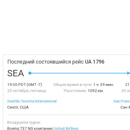
Последний состоявшийся рейс
UA 1796
SEA
19:30
PDT
(GMT -7)
Общее время в пути:
1 ч. 39 мин.
21
25 октября, пятница
Расстояние:
1092 км.
25 о
Seattle-Tacoma International
San Franc
Сиэтл, США
Сан 
Воздушное судно:
Boeing 737 NG компании
United Airlines