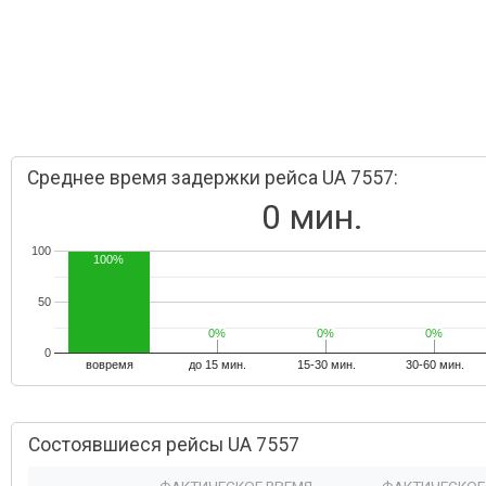
Среднее время задержки рейса UA 7557:
0 мин.
100
100%
50
0%
0%
0%
0%
0%
0%
0
вовремя
до 15 мин.
15-30 мин.
30-60 мин.
Состоявшиеся рейсы UA 7557