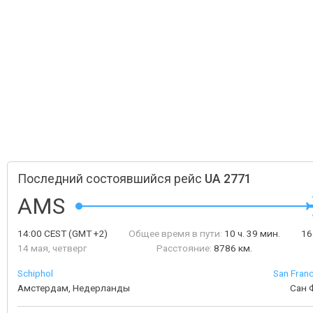
Последний состоявшийся рейс
UA 2771
AMS
14:00
CEST
(GMT +2)
Общее время в пути:
10 ч. 39 мин.
16
14 мая, четверг
Расстояние:
8786 км.
Schiphol
San Franc
Амстердам, Недерланды
Сан 