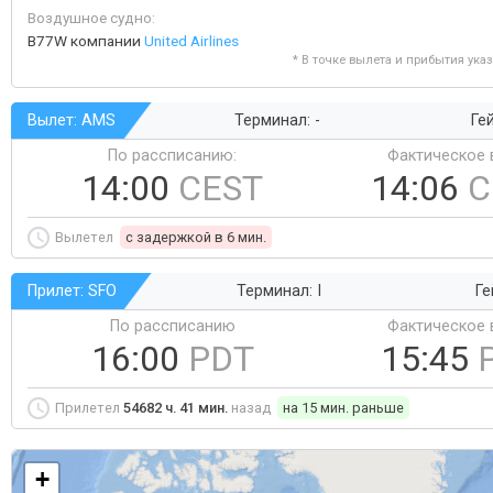
Воздушное судно:
B77W компании
United Airlines
* В точке вылета и прибытия ука
Вылет: AMS
Терминал: -
Гей
По рассписанию:
Фактическое 
14:00
CEST
14:06
C
Вылетел
c задержкой в 6 мин.
Прилет: SFO
Терминал: I
Ге
По рассписанию
Фактическое 
16:00
PDT
15:45
Прилетел
54682 ч. 41 мин.
назад
на 15 мин. раньше
+