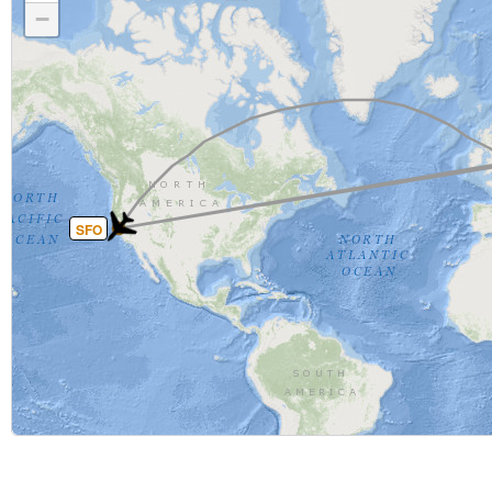
−
SFO