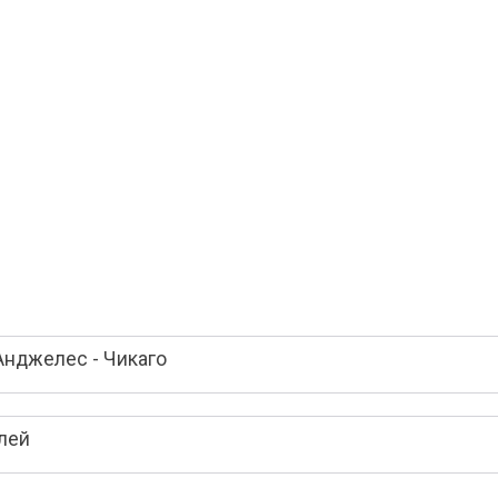
Анджелес - Чикаго
лей