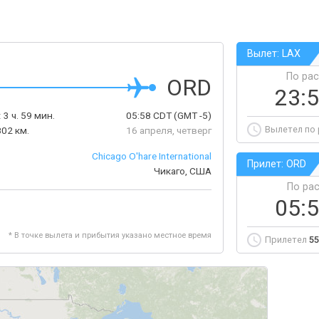
Вылет: LAX
По ра
ORD
23:
:
3 ч. 59 мин.
05:58
CDT
(GMT -5)
Вылетел по
802 км.
16 апреля, четверг
Chicago O'hare International
Прилет: ORD
Чикаго, США
По ра
05:
* В точке вылета и прибытия указано местное время
Прилетел
55