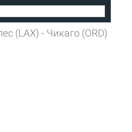
ес (LAX)
-
Чикаго (ORD)