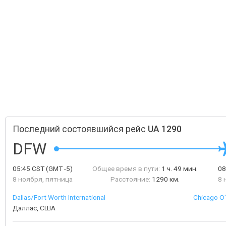
Последний состоявшийся рейс
UA 1290
DFW
05:45
CST
(GMT -5)
Общее время в пути:
1 ч. 49 мин.
08
8 ноября, пятница
Расстояние:
1290 км.
8 
Dallas/Fort Worth International
Chicago O'
Даллас, США