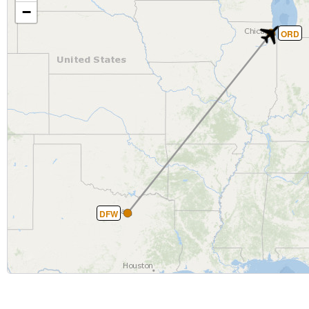
−
ORD
DFW