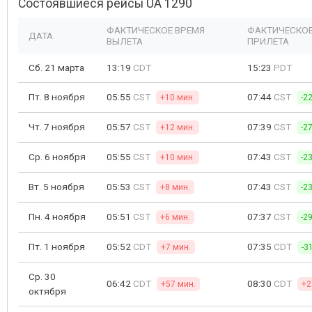
Состоявшиеся рейсы UA 1290
ФАКТИЧЕСКОЕ ВРЕМЯ
ФАКТИЧЕСКОЕ
ДАТА
ВЫЛЕТА
ПРИЛЕТА
Сб. 21 марта
13:19
CDT
15:23
PDT
Пт. 8 ноября
05:55
CST
07:44
CST
+10 мин.
-2
Чт. 7 ноября
05:57
CST
07:39
CST
+12 мин.
-2
Ср. 6 ноября
05:55
CST
07:43
CST
+10 мин.
-2
Вт. 5 ноября
05:53
CST
07:43
CST
+8 мин.
-2
Пн. 4 ноября
05:51
CST
07:37
CST
+6 мин.
-2
Пт. 1 ноября
05:52
CDT
07:35
CDT
+7 мин.
-3
Ср. 30
06:42
CDT
08:30
CDT
+57 мин.
+2
октября