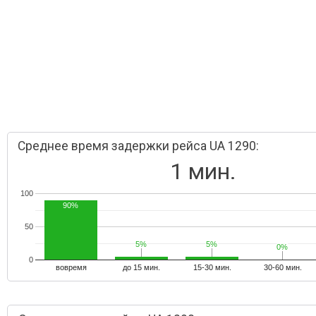
Среднее время задержки рейса UA 1290:
1 мин.
100
90%
50
5%
5%
5%
5%
0%
0%
0
вовремя
до 15 мин.
15-30 мин.
30-60 мин.