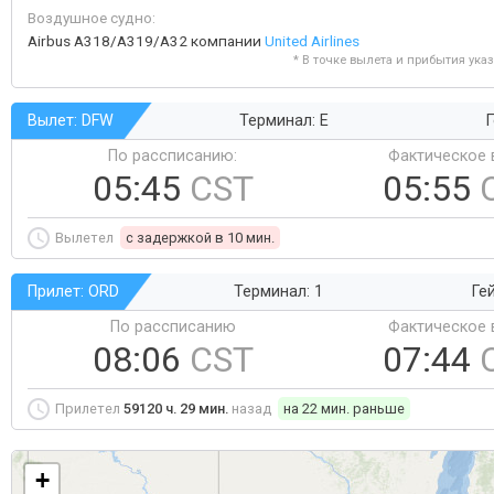
Воздушное судно:
Airbus A318/A319/A32 компании
United Airlines
* В точке вылета и прибытия ука
Вылет: DFW
Терминал: E
Г
По рассписанию:
Фактическое 
05:45
CST
05:55
Вылетел
c задержкой в 10 мин.
Прилет: ORD
Терминал: 1
Ге
По рассписанию
Фактическое 
08:06
CST
07:44
Прилетел
59120 ч. 29 мин.
назад
на 22 мин. раньше
+