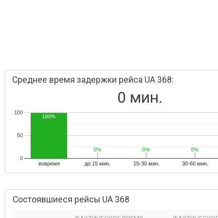
Среднее время задержки рейса UA 368:
0 мин.
100
100%
50
0%
0%
0%
0%
0%
0%
0
вовремя
до 15 мин.
15-30 мин.
30-60 мин.
Состоявшиеся рейсы UA 368