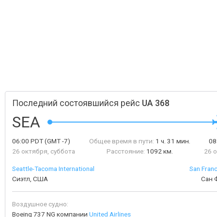
Последний состоявшийся рейс
UA 368
SEA
06:00
PDT
(GMT -7)
Общее время в пути:
1 ч. 31 мин.
08
26 октября, суббота
Расстояние:
1092 км.
26 
Seattle-Tacoma International
San Franc
Сиэтл, США
Сан 
Воздушное судно:
Boeing 737 NG компании
United Airlines