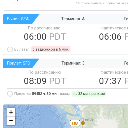
* В точке вылета и прибытия ука
Вылет: SEA
Терминал: A
Ге
По рассписанию:
Фактическое 
06:00
PDT
06:06
Вылетел
c задержкой в 6 мин.
Прилет: SFO
Терминал: 3
Ге
По рассписанию
Фактическое 
08:09
PDT
07:37
Прилетел
59452 ч. 30 мин.
назад
на 32 мин. раньше
+
−
SEA