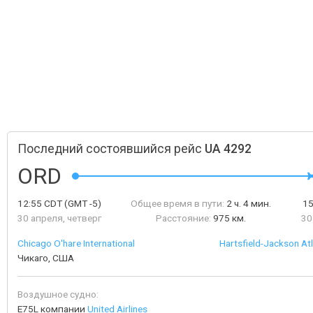
Последний состоявшийся рейс
UA 4292
ORD
12:55
CDT
(GMT -5)
Общее время в пути:
2 ч. 4 мин.
1
30 апреля, четверг
Расстояние:
975 км.
30
Chicago O'hare International
Hartsfield-Jackson Atl
Чикаго, США
Воздушное судно:
E75L компании
United Airlines