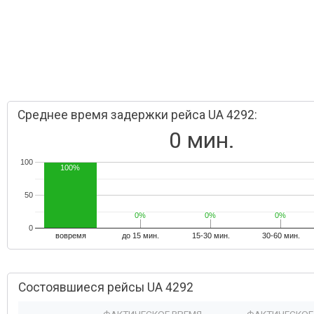
Среднее время задержки рейса UA 4292:
0 мин.
100
100%
50
0%
0%
0%
0%
0%
0%
0
вовремя
до 15 мин.
15-30 мин.
30-60 мин.
Состоявшиеся рейсы UA 4292