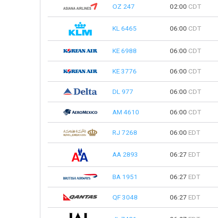
OZ 247
02:00
CDT
KL 6465
06:00
CDT
KE 6988
06:00
CDT
KE 3776
06:00
CDT
DL 977
06:00
CDT
AM 4610
06:00
CDT
RJ 7268
06:00
EDT
AA 2893
06:27
EDT
BA 1951
06:27
EDT
QF 3048
06:27
EDT