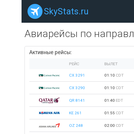
SkyStats.ru
Авиарейсы по направ
Активные рейсы:
РЕЙС
ВЫЛЕТ
CX 3291
01:10
CDT
CX 3290
01:10
CDT
QR 8141
01:40
EDT
KE 261
01:55
CDT
OZ 248
02:00
CDT