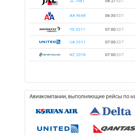
JL 7481
06:27
EDT
AA 9648
06:30
EDT
YX 3511
07:00
EDT
UA 3511
07:00
EDT
NZ 2018
07:00
EDT
Авиакомпании, выполняющие рейсы по на