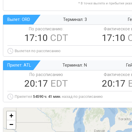
* В точке вылета и прибытия ука
Вылет: ORD
Терминал: 3
Ге
По рассписанию:
Фактическое 
17:10
CDT
17:10
Вылетел по рассписанию
Прилет: ATL
Терминал: N
Ге
По рассписанию
Фактическое 
20:17
EDT
20:17
Прилетел
54590 ч. 41 мин.
назад по рассписанию
+
−