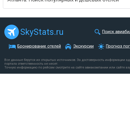
SkyStats.ru
Поиск авиаби
Бронирование отелей
Экскурсии
Прогноз по
Все данные берутся из открытых источников. За достоверность информации а
портала ответственность не несет.
Точную информацию по рейсам смотрите на сайте авиакомпании или сайте аэ