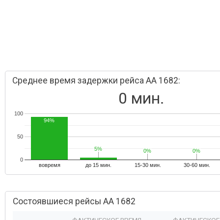
Среднее время задержки рейса AA 1682:
0 мин.
100
94%
50
5%
5%
0%
0%
0%
0%
0
вовремя
до 15 мин.
15-30 мин.
30-60 мин.
Состоявшиеся рейсы AA 1682