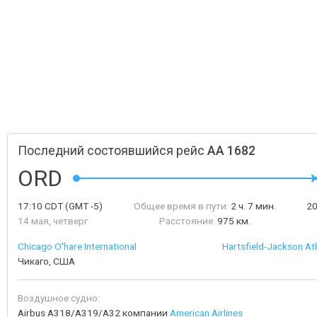
Последний состоявшийся рейс
AA 1682
ORD
17:10
CDT
(GMT -5)
Общее время в пути:
2 ч. 7 мин.
2
14 мая, четверг
Расстояние:
975 км.
Chicago O'hare International
Hartsfield-Jackson Atl
Чикаго, США
Воздушное судно:
Airbus A318/A319/A32 компании
American Airlines