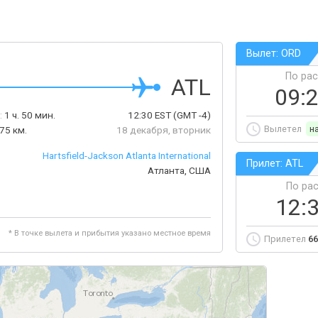
Вылет: ORD
По ра
ATL
09:
:
1 ч. 50 мин.
12:30
EST
(GMT -4)
Вылетел
н
75 км.
18 декабря, вторник
Hartsfield-Jackson Atlanta International
Прилет: ATL
Атланта, США
По ра
12:
* В точке вылета и прибытия указано местное время
Прилетел
66