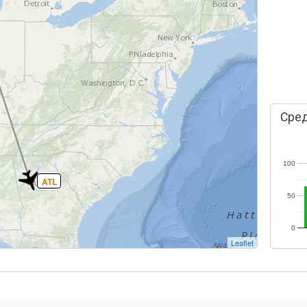
Сред
100
ATL
50
0
Leaflet