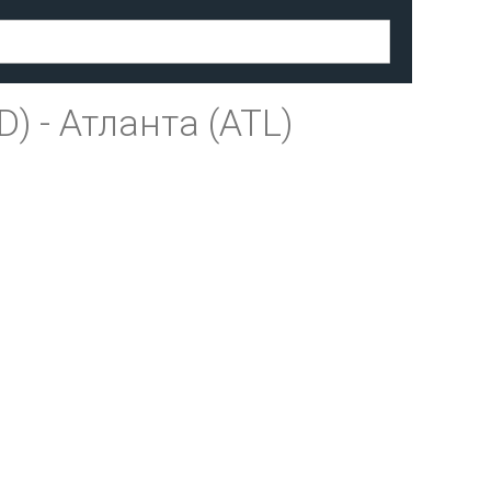
D)
-
Атланта (ATL)