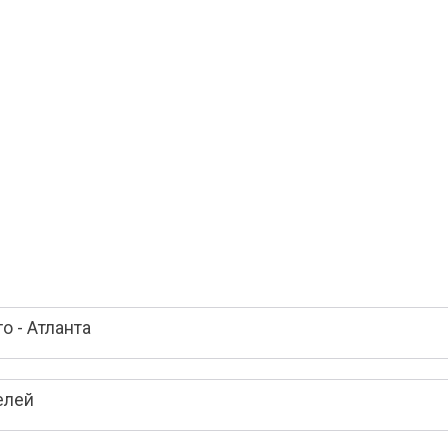
о - Атланта
елей