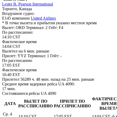
Lester B. Pearson International
Торонто, Канада
Воздушное судно:
E145 компании
United Airlines
* В точке вылета и прибытия указано местное время
Вылет: ORD
Терминал: 2
Гейт: F4
По рассписанию:
14:10
CST
Фактическое время
14:04
CST
Вылетел
на 6 мин. раньше
Прилет: YYZ
Терминал: 1
Гейт: -
По рассписанию
17:05
EST
Фактическое время
16:40
EST
Прилетел
56289 ч. 48 мин.
назад
на 25 мин. раньше
Среднее время задержки рейса UA 4090:
17 мин.
Состоявшиеся рейсы UA 4090
ФАКТИЧЕС
ВЫЛЕТ ПО
ПРИЛЕТ ПО
ДАТА
ВРЕМЯ
РАССПИСАНИЮ
РАССПРИСАНИЮ
ВЫЛЕТ
Ср. 4
14:10
CST
17:05
EST
14:04
CST
-6 