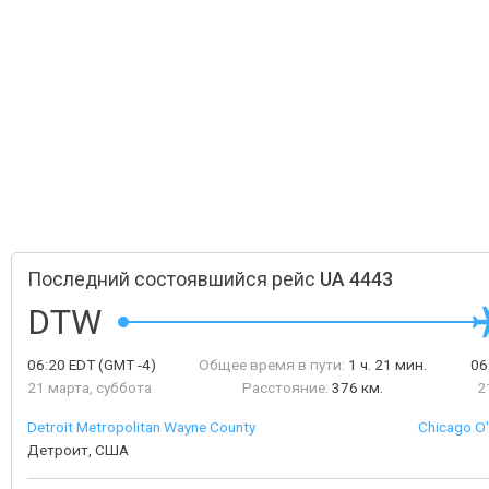
Последний состоявшийся рейс
UA 4443
DTW
06:20
EDT
(GMT -4)
Общее время в пути:
1 ч. 21 мин.
06
21 марта, суббота
Расстояние:
376 км.
2
Detroit Metropolitan Wayne County
Chicago O'
Детроит, США