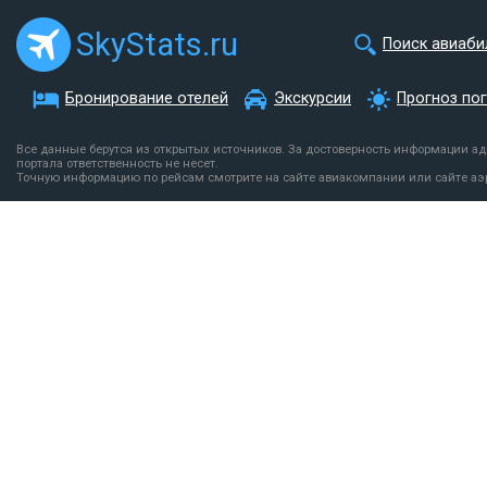
SkyStats.ru
Поиск авиаби
Бронирование отелей
Экскурсии
Прогноз по
Все данные берутся из открытых источников. За достоверность информации а
портала ответственность не несет.
Точную информацию по рейсам смотрите на сайте авиакомпании или сайте аэ