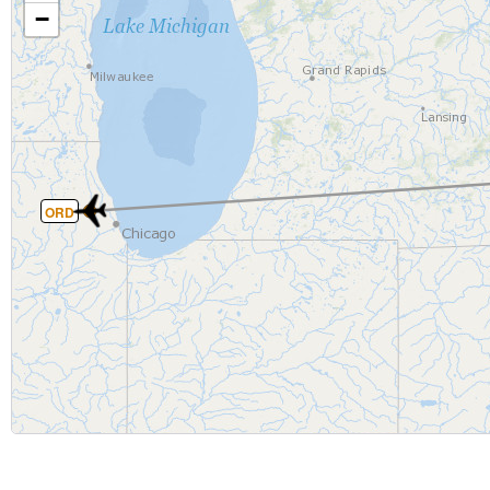
−
ORD