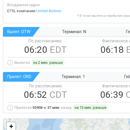
Воздушное судно:
E75L компании
United Airlines
* В точке вылета и прибытия ука
Вылет: DTW
Терминал: N
Ге
По рассписанию:
Фактическое 
06:20
EDT
06:18
Вылетел
на 2 мин. раньше
Прилет: ORD
Терминал: 1
Ге
По рассписанию
Фактическое 
06:52
CDT
06:39
Прилетел
55906 ч. 37 мин.
назад
на 13 мин. раньше
+