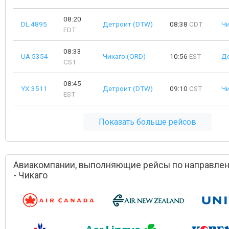
08:20
DL 4895
Детроит (DTW)
08:38
CDT
Чи
EDT
08:33
UA 5354
Чикаго (ORD)
10:56
EST
Д
CST
08:45
YX 3511
Детроит (DTW)
09:10
CST
Чи
EST
Показать больше рейсов
Авиакомпании, выполняющие рейсы по направле
- Чикаго