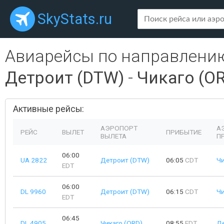
SkyStats.ru
Авиарейсы по направлени
Детроит (DTW)
-
Чикаго (O
Активные рейсы:
АЭРОПОРТ
А
РЕЙС
ВЫЛЕТ
ПРИБЫТИЕ
ВЫЛЕТА
П
06:00
UA 2822
Детроит (DTW)
06:05
CDT
Чи
EDT
06:00
DL 9960
Детроит (DTW)
06:15
CDT
Чи
EDT
06:45
DL 4905
Чикаго (ORD)
08:55
EDT
Д