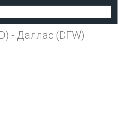
D)
-
Даллас (DFW)