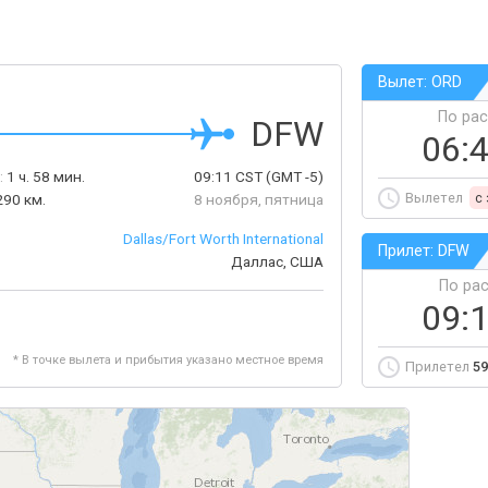
Вылет: ORD
По ра
DFW
06:
:
1 ч. 58 мин.
09:11
CST
(GMT -5)
Вылетел
c
290 км.
8 ноября, пятница
Dallas/Fort Worth International
Прилет: DFW
Даллас, США
По ра
09:
* В точке вылета и прибытия указано местное время
Прилетел
59