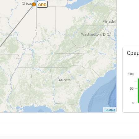
ORD
Сред
100
50
0
Leaflet