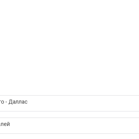
о - Даллас
елей