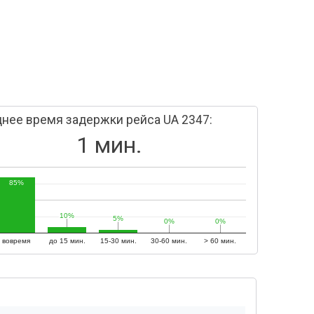
нее время задержки рейса UA 2347:
1 мин.
85%
10%
10%
5%
5%
0%
0%
0%
0%
вовремя
до 15 мин.
15-30 мин.
30-60 мин.
> 60 мин.