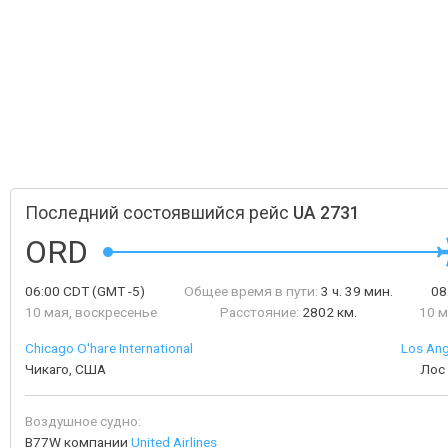
Последний состоявшийся рейс
UA 2731
ORD
06:00
CDT
(GMT -5)
Общее время в пути:
3 ч. 39 мин.
08
10 мая, воскресенье
Расстояние:
2802 км.
10 м
Chicago O'hare International
Los Ang
Чикаго, США
Лос
Воздушное судно:
B77W компании
United Airlines