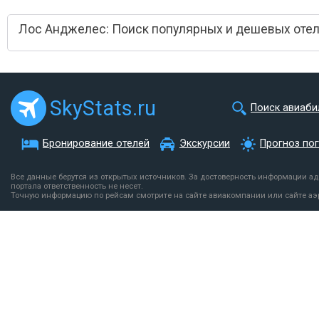
Лос Анджелес: Поиск популярных и дешевых оте
SkyStats.ru
Поиск авиаби
Бронирование отелей
Экскурсии
Прогноз по
Все данные берутся из открытых источников. За достоверность информации а
портала ответственность не несет.
Точную информацию по рейсам смотрите на сайте авиакомпании или сайте аэ