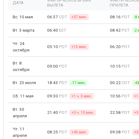
ФАКТИЧЕСКОЕ ВРЕМЯ
ФАКТИЧЕСКОЕ
ДАТА
ВЫЛЕТА
ПРИЛЕТА
Вс. 10 мая
06:37
CDT
08:16
PDT
+37 мин.
-8
Вт. 3 марта
06:40
EST
08:42
PST
-2 
Чт. 24
05:10
PDT
06:20
PDT
+10 мин.
октября
Вт. 8
09:00
PDT
10:15
PDT
октября
Вт. 23 июля
18:43
PDT
00:22
CDT
-17 мин.
-4
Сб. 11 мая
09:30
PDT
10:56
PDT
+1 ч. 0 мин.
+1
Вт. 30
21:40
PDT
22:58
PDT
+3 ч. 10 мин.
+3
апреля
Чт. 11
08:25
PDT
09:38
PDT
+40 мин.
+3
апреля