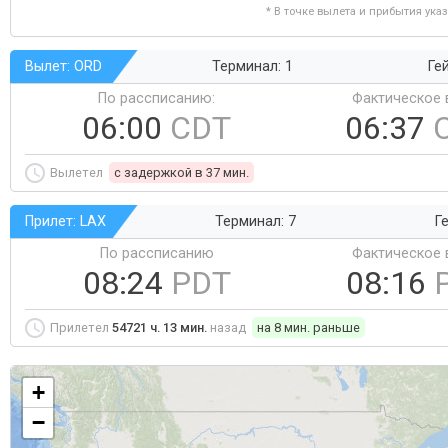
* В точке вылета и прибытия ука
Вылет: ORD
Терминал: 1
Ге
По рассписанию:
Фактическое 
06:00
CDT
06:37
Вылетел
c задержкой в 37 мин.
Прилет: LAX
Терминал: 7
Ге
По рассписанию
Фактическое 
08:24
PDT
08:16
Прилетел
54721 ч. 13 мин.
назад
на 8 мин. раньше
+
−