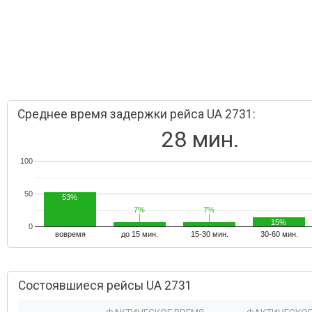
Среднее время задержки рейса UA 2731:
28 мин.
100
50
53%
7%
7%
7%
7%
15%
0
вовремя
до 15 мин.
15-30 мин.
30-60 мин.
Состоявшиеся рейсы UA 2731