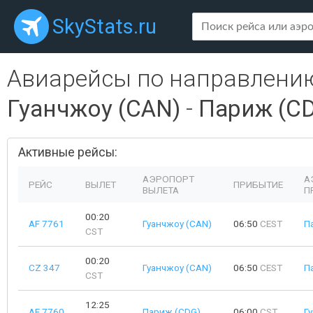
SkyStats.ru
Авиарейсы по направлени
Гуанчжоу (CAN)
-
Париж (C
Активные рейсы:
АЭРОПОРТ
А
РЕЙС
ВЫЛЕТ
ПРИБЫТИЕ
ВЫЛЕТА
П
00:20
AF 7761
Гуанчжоу (CAN)
06:50
CEST
П
CST
00:20
CZ 347
Гуанчжоу (CAN)
06:50
CEST
П
CST
12:25
AF 7760
Париж (CDG)
06:00
CST
Г