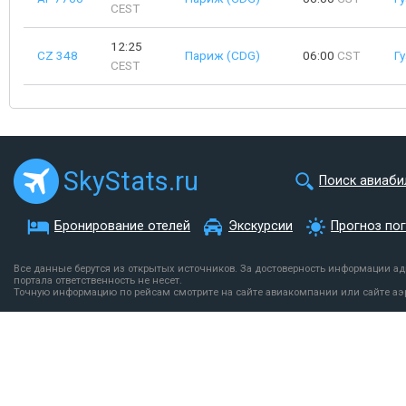
CEST
12:25
CZ 348
Париж (CDG)
06:00
CST
Г
CEST
SkyStats.ru
Поиск авиаби
Бронирование отелей
Экскурсии
Прогноз по
Все данные берутся из открытых источников. За достоверность информации а
портала ответственность не несет.
Точную информацию по рейсам смотрите на сайте авиакомпании или сайте аэ