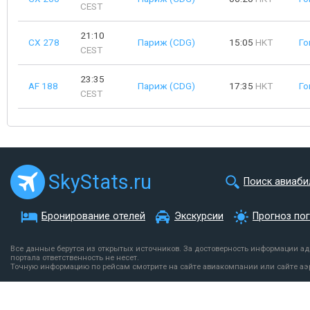
CEST
21:10
CX 278
Париж (CDG)
15:05
HKT
Го
CEST
23:35
AF 188
Париж (CDG)
17:35
HKT
Го
CEST
SkyStats.ru
Поиск авиаби
Бронирование отелей
Экскурсии
Прогноз по
Все данные берутся из открытых источников. За достоверность информации а
портала ответственность не несет.
Точную информацию по рейсам смотрите на сайте авиакомпании или сайте аэ