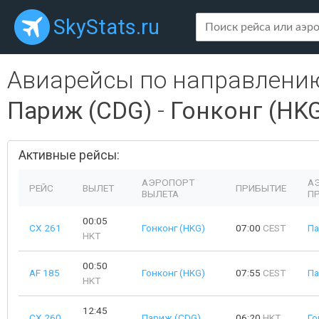
SkyStats.ru
Авиарейсы по направлени
Париж (CDG)
-
Гонконг (HK
Активные рейсы:
АЭРОПОРТ
А
РЕЙС
ВЫЛЕТ
ПРИБЫТИЕ
ВЫЛЕТА
П
00:05
CX 261
Гонконг (HKG)
07:00
CEST
Па
HKT
00:50
AF 185
Гонконг (HKG)
07:55
CEST
Па
HKT
12:45
CX 260
Париж (CDG)
06:20
HKT
Го