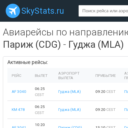
SkyStats.ru
Авиарейсы по направлени
Париж (CDG)
-
Гуджа (MLA)
Активные рейсы:
АЭРОПОРТ
А
РЕЙС
ВЫЛЕТ
ПРИБЫТИЕ
ВЫЛЕТА
П
06:25
AF 3040
Гуджа (MLA)
09:20
CEST
П
CEST
06:25
KM 478
Гуджа (MLA)
09:20
CEST
П
CEST
10:20
AF 3041
Париж (CDG)
13:10
CEST
Г