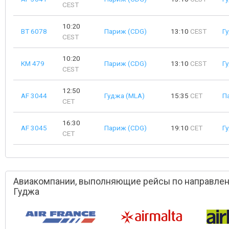
CEST
10:20
BT 6078
Париж (CDG)
13:10
CEST
Г
CEST
10:20
KM 479
Париж (CDG)
13:10
CEST
Г
CEST
12:50
AF 3044
Гуджа (MLA)
15:35
CET
П
CET
16:30
AF 3045
Париж (CDG)
19:10
CET
Г
CET
Авиакомпании, выполняющие рейсы по направлен
Гуджа