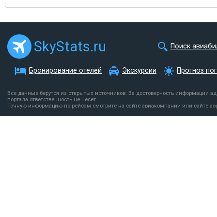
SkyStats.ru
Поиск авиаби
Бронирование отелей
Экскурсии
Прогноз по
Все данные берутся из открытых источников. За достоверность информации а
портала ответственность не несет.
Точную информацию по рейсам смотрите на сайте авиакомпании или сайте аэ