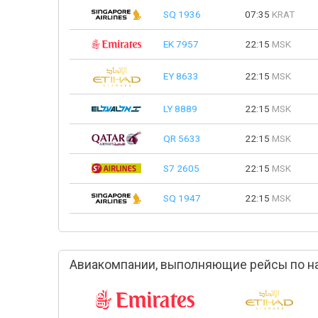
SQ 1936
07:35
KRAT
EK 7957
22:15
MSK
EY 8633
22:15
MSK
LY 8889
22:15
MSK
QR 5633
22:15
MSK
S7 2605
22:15
MSK
SQ 1947
22:15
MSK
Авиакомпании, выполняющие рейсы по н