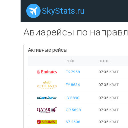
SkyStats.ru
Авиарейсы по направ
Активные рейсы:
РЕЙС
ВЫЛЕТ
EK 7958
07:35
KRAT
EY 8634
07:35
KRAT
LY 8890
07:35
KRAT
QR 5698
07:35
KRAT
S7 2606
07:35
KRAT