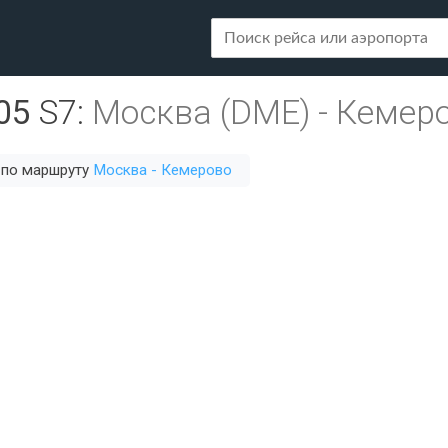
05
S7
:
Москва (DME)
-
Кемеро
 по маршруту
Москва - Кемерово