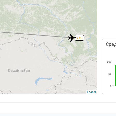
KEJ
Сред
100
50
0
Leaflet