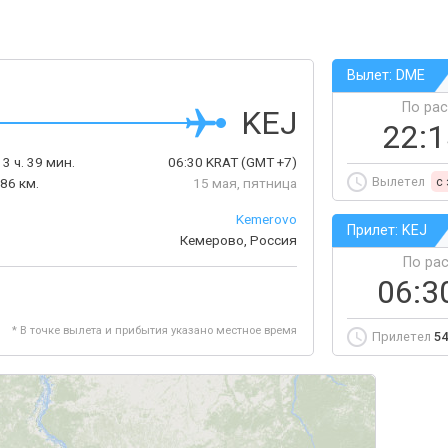
Вылет: DME
По ра
KEJ
22:
3 ч. 39 мин.
06:30
KRAT
(GMT +7)
Вылетел
c
86 км.
15 мая, пятница
Kemerovo
Прилет: KEJ
Кемерово, Россия
По ра
06:3
* В точке вылета и прибытия указано местное время
Прилетел
54