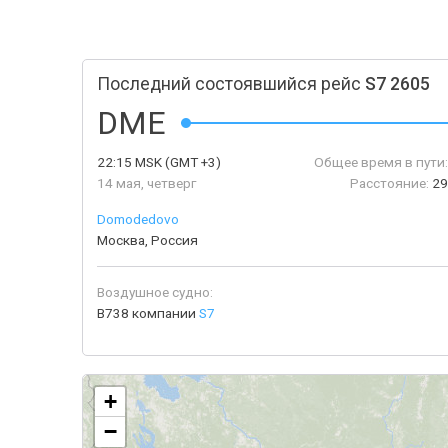
Последний состоявшийся рейс
S7 2605
DME
22:15
MSK
(GMT +3)
Общее время в пути:
14 мая, четверг
Расстояние:
29
Domodedovo
Москва, Россия
Воздушное судно:
B738 компании
S7
+
−