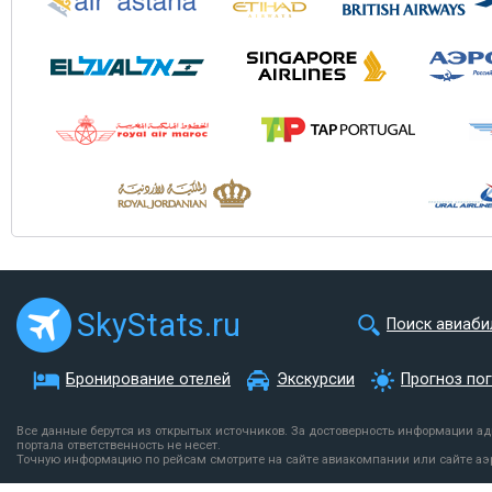
SkyStats.ru
Поиск авиаби
Бронирование отелей
Экскурсии
Прогноз по
Все данные берутся из открытых источников. За достоверность информации а
портала ответственность не несет.
Точную информацию по рейсам смотрите на сайте авиакомпании или сайте аэ