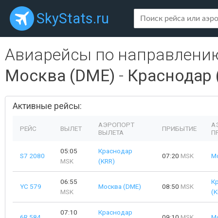
SkyStats.ru
Авиарейсы по направлени
Москва (DME)
-
Краснодар 
Активные рейсы:
АЭРОПОРТ
А
РЕЙС
ВЫЛЕТ
ПРИБЫТИЕ
ВЫЛЕТА
П
05:05
Краснодар
S7 2080
07:20
MSK
М
MSK
(KRR)
06:55
К
YC 579
Москва (DME)
08:50
MSK
MSK
(K
07:10
Краснодар
6R 584
09:10
MSK
М