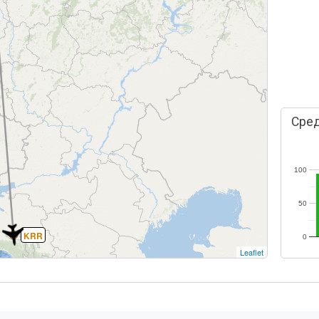
Сред
100
50
KRR
0
Leaflet