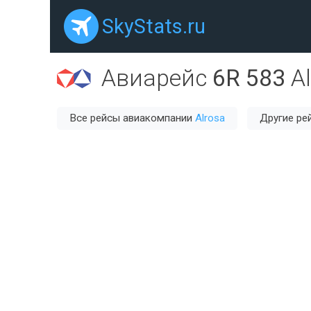
SkyStats.ru
Авиарейс
6R 583
A
Все рейсы авиакомпании
Alrosa
Другие ре