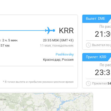
Вылет: DME
По ра
KRR
21:
:
2 ч. 5 мин.
23:35
MSK
(GMT +3)
Вылетел по
157 км.
11 мая, понедельник
Pashkovsky
Прилет: KRR
Краснодар, Россия
По ра
23:
* В точке вылета и прибытия указано местное время
Прилетел
54