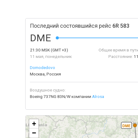
Последний состоявшийся рейс
6R 583
DME
21:30
MSK
(GMT +3)
Общее время в пути
11 мая, понедельник
Расстояние:
1
Domodedovo
Москва, Россия
Воздушное судно:
Boeing 737NG 83N/W компании
Alrosa
+
DME
−