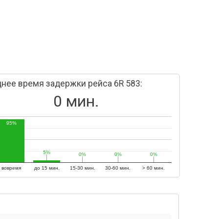
нее время задержки рейса 6R 583:
0 мин.
95%
5%
5%
0%
0%
0%
0%
0%
0%
вовремя
до 15 мин.
15-30 мин.
30-60 мин.
> 60 мин.