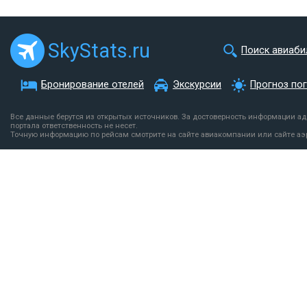
SkyStats.ru
Поиск авиаби
Бронирование отелей
Экскурсии
Прогноз по
Все данные берутся из открытых источников. За достоверность информации а
портала ответственность не несет.
Точную информацию по рейсам смотрите на сайте авиакомпании или сайте аэ