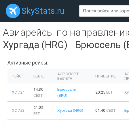
SkyStats.ru
Авиарейсы по направлени
Хургада (HRG)
-
Брюссель (
Активные рейсы:
АЭРОПОРТ
А
РЕЙС
ВЫЛЕТ
ПРИБЫТИЕ
ВЫЛЕТА
П
14:30
Брюссель
XC 724
20:25
EET
Ху
CEST
(BRU)
21:25
XC 723
Хургада (HRG)
01:40
CEST
Бр
EET