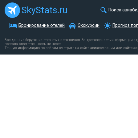
SkyStats.ru
Поиск авиаби
Бронирование отелей
Экскурсии
Прогноз по
Все данные берутся из открытых источников. За достоверность информации а
портала ответственность не несет.
Точную информацию по рейсам смотрите на сайте авиакомпании или сайте аэ