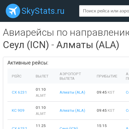
SkyStats.ru
Авиарейсы по направлени
Сеул (ICN)
-
Алматы (ALA)
Активные рейсы:
АЭРОПОРТ
А
РЕЙС
ВЫЛЕТ
ПРИБЫТИЕ
ВЫЛЕТА
П
01:10
CX 6231
Алматы (ALA)
09:45
KST
С
ALMT
01:10
KC 909
Алматы (ALA)
09:45
KST
С
ALMT
11:25
15:15
CX 6232
Сеул (ICN)
А