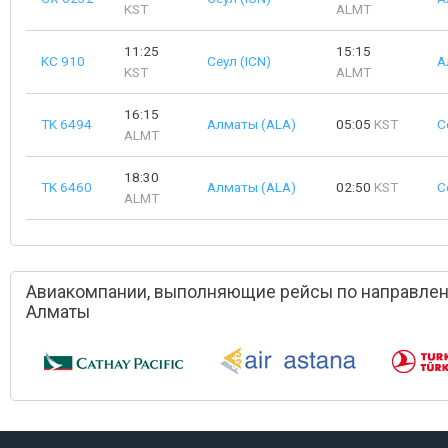
KST
ALMT
11:25
15:15
KC 910
Сеул (ICN)
А
KST
ALMT
16:15
TK 6494
Алматы (ALA)
05:05
KST
С
ALMT
18:30
TK 6460
Алматы (ALA)
02:50
KST
С
ALMT
Авиакомпании, выполняющие рейсы по направлен
Алматы