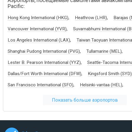
Аэропорты, посещаемые самолетами авиакомпани
Pacific:
,
,
Hong Kong International (HKG)
Heathrow (LHR)
Barajas 
,
Vancouver International (YVR)
Suvarnabhumi International (
,
Los Angeles International (LAX)
Taiwan Taoyuan Internationa
,
,
Shanghai Pudong International (PVG)
Tullamarine (MEL)
,
Lester B. Pearson International (YYZ)
Seattle-Tacoma Interna
,
Dallas/Fort Worth International (DFW)
Kingsford Smith (SYD)
,
,
San Francisco International (SFO)
Helsinki-vantaa (HEL)
Показать больше аэропортов