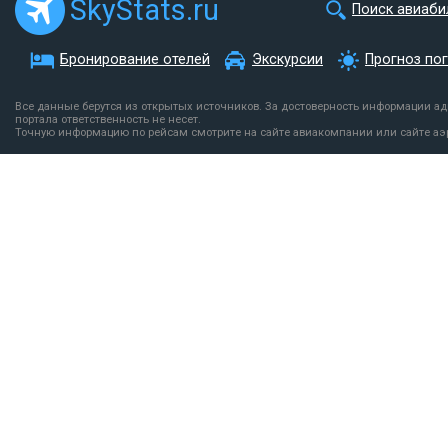
SkyStats.ru
Поиск авиаби
Бронирование отелей
Экскурсии
Прогноз по
Все данные берутся из открытых источников. За достоверность информации а
портала ответственность не несет.
Точную информацию по рейсам смотрите на сайте авиакомпании или сайте аэ