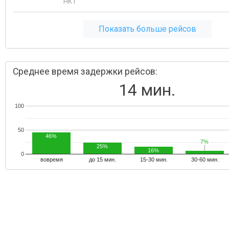
HKT
Показать больше рейсов
Среднее время задержки рейсов:
14 мин.
100
50
46%
7%
7%
25%
16%
0
вовремя
до 15 мин.
15-30 мин.
30-60 мин.