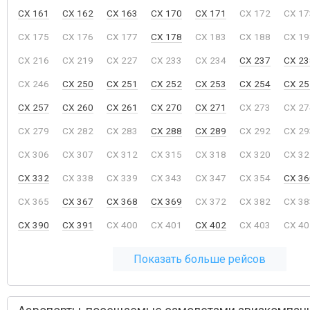
CX 161
CX 162
CX 163
CX 170
CX 171
CX 172
CX 17
CX 175
CX 176
CX 177
CX 178
CX 183
CX 188
CX 19
CX 216
CX 219
CX 227
CX 233
CX 234
CX 237
CX 23
CX 246
CX 250
CX 251
CX 252
CX 253
CX 254
CX 25
CX 257
CX 260
CX 261
CX 270
CX 271
CX 273
CX 27
CX 279
CX 282
CX 283
CX 288
CX 289
CX 292
CX 29
CX 306
CX 307
CX 312
CX 315
CX 318
CX 320
CX 32
CX 332
CX 338
CX 339
CX 343
CX 347
CX 354
CX 36
CX 365
CX 367
CX 368
CX 369
CX 372
CX 382
CX 38
CX 390
CX 391
CX 400
CX 401
CX 402
CX 403
CX 40
Показать больше рейсов