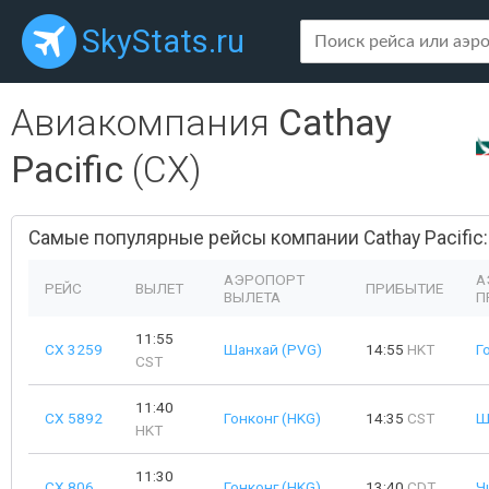
SkyStats.ru
Авиакомпания
Cathay
Pacific
(CX)
Самые популярные рейсы компании Cathay Pacific:
АЭРОПОРТ
А
РЕЙС
ВЫЛЕТ
ПРИБЫТИЕ
ВЫЛЕТА
П
11:55
CX 3259
Шанхай (PVG)
14:55
HKT
Г
CST
11:40
CX 5892
Гонконг (HKG)
14:35
CST
Ш
HKT
11:30
CX 806
Гонконг (HKG)
13:40
CDT
Ч