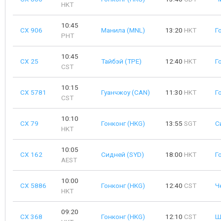
HKT
10:45
CX 906
Манила (MNL)
13:20
HKT
Г
PHT
10:45
CX 25
Тайбэй (TPE)
12:40
HKT
Г
CST
10:15
CX 5781
Гуанчжоу (CAN)
11:30
HKT
Г
CST
10:10
CX 79
Гонконг (HKG)
13:55
SGT
С
HKT
10:05
CX 162
Сидней (SYD)
18:00
HKT
Г
AEST
10:00
CX 5886
Гонконг (HKG)
12:40
CST
Ч
HKT
09:20
CX 368
Гонконг (HKG)
12:10
CST
Ш