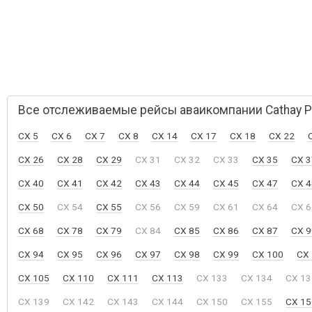
Все отслеживаемые рейсы аваикомпании Cathay Pa
CX 5
CX 6
CX 7
CX 8
CX 14
CX 17
CX 18
CX 22
CX 26
CX 28
CX 29
CX 31
CX 32
CX 33
CX 35
CX 3
CX 40
CX 41
CX 42
CX 43
CX 44
CX 45
CX 47
CX 4
CX 50
CX 54
CX 55
CX 56
CX 59
CX 61
CX 64
CX 6
CX 68
CX 78
CX 79
CX 84
CX 85
CX 86
CX 87
CX 9
CX 94
CX 95
CX 96
CX 97
CX 98
CX 99
CX 100
CX
CX 105
CX 110
CX 111
CX 113
CX 133
CX 134
CX 13
CX 139
CX 142
CX 143
CX 144
CX 150
CX 155
CX 15