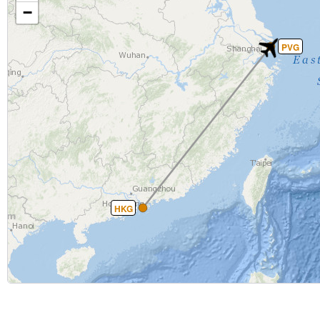
−
PVG
HKG