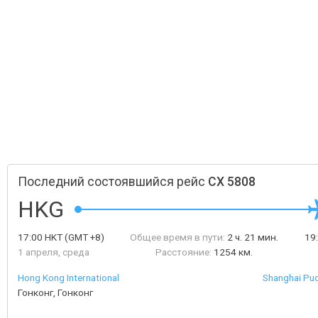
Последний состоявшийся рейс
CX 5808
HKG
17:00
HKT
(GMT +8)
Общее время в пути:
2 ч. 21 мин.
19
1 апреля, среда
Расстояние:
1254 км.
Hong Kong International
Shanghai Pud
Гонконг, Гонконг