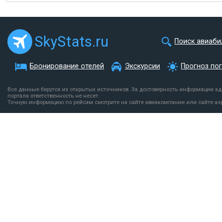
SkyStats.ru
Поиск авиаби
Бронирование отелей
Экскурсии
Прогноз по
Все данные берутся из открытых источников. За достоверность информации а
портала ответственность не несет.
Точную информацию по рейсам смотрите на сайте авиакомпании или сайте аэ