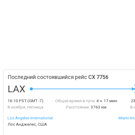
Последний состоявшийся рейс
CX 7756
LAX
16:10
PST
(GMT -7)
Общее время в пути:
4 ч. 17 мин.
2
8 ноября, пятница
Расстояние:
3763 км.
8 
Los Angeles International
Miami Int
Лос Анджелес, США