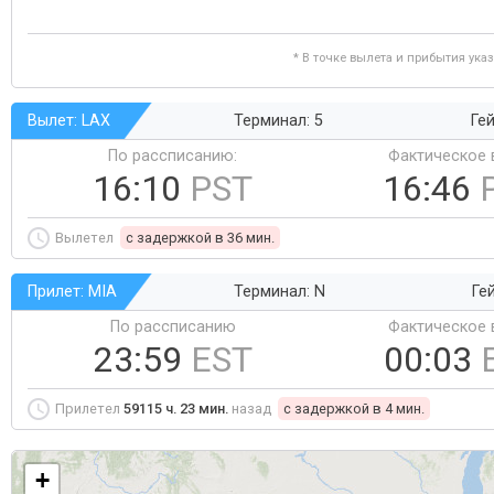
* В точке вылета и прибытия ука
Вылет: LAX
Терминал: 5
Гей
По рассписанию:
Фактическое 
16:10
PST
16:46
Вылетел
c задержкой в 36 мин.
Прилет: MIA
Терминал: N
Ге
По рассписанию
Фактическое 
23:59
EST
00:03
Прилетел
59115 ч. 23 мин.
назад
c задержкой в 4 мин.
+