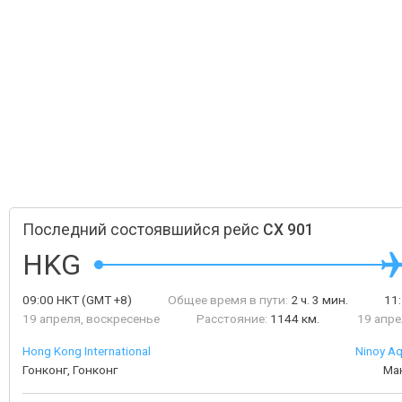
Последний состоявшийся рейс
CX 901
HKG
09:00
HKT
(GMT +8)
Общее время в пути:
2 ч. 3 мин.
11
19 апреля, воскресенье
Расстояние:
1144 км.
19 апре
Hong Kong International
Ninoy Aq
Гонконг, Гонконг
Ма