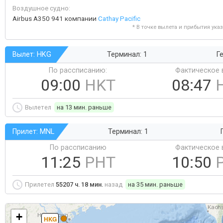
Воздушное судно:
Airbus A350 941 компании
Cathay Pacific
* В точке вылета и прибытия ука
Вылет: HKG
Терминал: 1
Ге
По рассписанию:
Фактическое 
09:00
HKT
08:47
Вылетел
на 13 мин. раньше
Прилет: MNL
Терминал: 1
По рассписанию
Фактическое 
11:25
PHT
10:50
Прилетел
55207 ч. 18 мин.
назад
на 35 мин. раньше
+
HKG