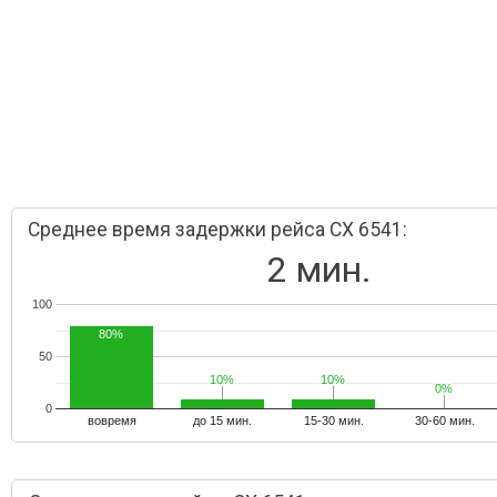
Среднее время задержки рейса CX 6541:
2 мин.
100
80%
50
10%
10%
10%
10%
0%
0%
0
вовремя
до 15 мин.
15-30 мин.
30-60 мин.