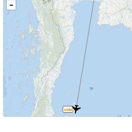
−
USM