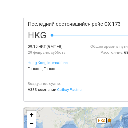
Последний состоявшийся рейс
CX 173
HKG
09:15
HKT
(GMT +8)
Общее время в пути
29 февраля, суббота
Расстояние:
6
Hong Kong International
Гонконг, Гонконг
Воздушное судно:
A333 компании
Cathay Pacific
+
HKG
−