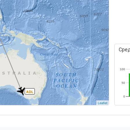
Сред
100
50
ADL
0
Leaflet