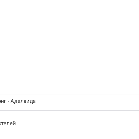
нг - Аделаида
отелей