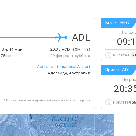
Вылет: HKG
По ра
ADL
09:
:
8 ч. 44 мин.
20:35
ACDT
(GMT +9)
Вылетел
н
875 км.
29 февраля, суббота
Adelaide International Airport
Прилет: ADL
Аделаида, Австралия
По ра
20:3
* В точке вылета и прибытия указано местное время
Прилетел
56