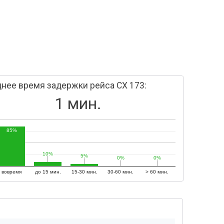
нее время задержки рейса CX 173:
1 мин.
85%
10%
10%
5%
5%
0%
0%
0%
0%
вовремя
до 15 мин.
15-30 мин.
30-60 мин.
> 60 мин.