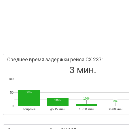
Среднее время задержки рейса CX 237:
3 мин.
100
60%
50
10%
10%
30%
0%
0%
0
вовремя
до 15 мин.
15-30 мин.
30-60 мин.