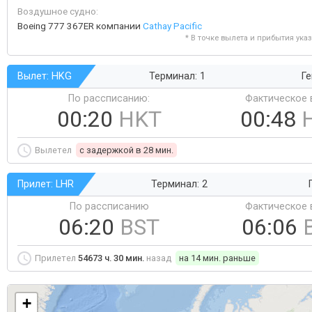
Воздушное судно:
Boeing 777 367ER компании
Cathay Pacific
* В точке вылета и прибытия ука
Вылет: HKG
Терминал: 1
Ге
По рассписанию:
Фактическое 
00:20
HKT
00:48
Вылетел
c задержкой в 28 мин.
Прилет: LHR
Терминал: 2
По рассписанию
Фактическое 
06:20
BST
06:06
Прилетел
54673 ч. 30 мин.
назад
на 14 мин. раньше
+