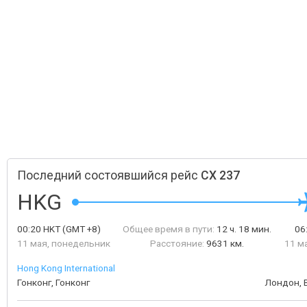
Последний состоявшийся рейс
CX 237
HKG
00:20
HKT
(GMT +8)
Общее время в пути:
12 ч. 18 мин.
06
11 мая, понедельник
Расстояние:
9631 км.
11 м
Hong Kong International
Гонконг, Гонконг
Лондон, 