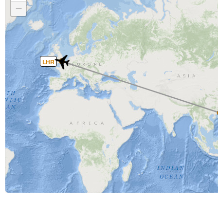
−
LHR