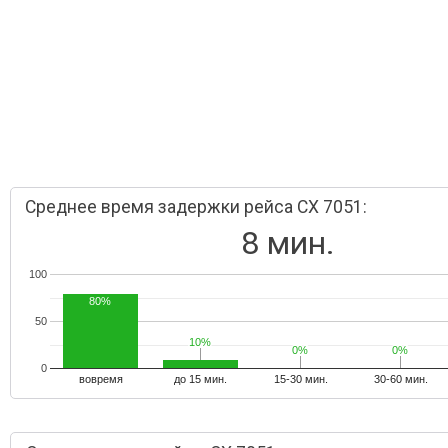
Среднее время задержки рейса CX 7051:
8 мин.
100
80%
50
10%
10%
0%
0%
0%
0%
0
вовремя
до 15 мин.
15-30 мин.
30-60 мин.