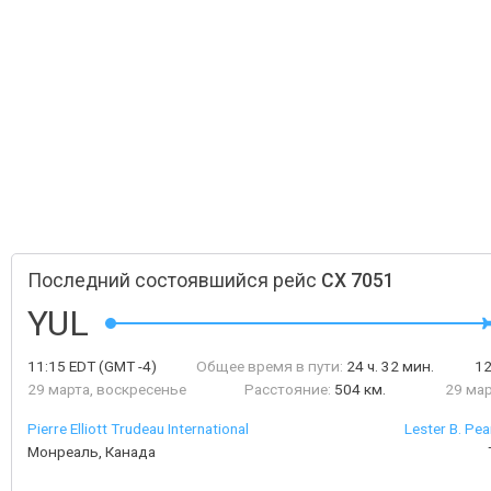
Последний состоявшийся рейс
CX 7051
YUL
11:15
EDT
(GMT -4)
Общее время в пути:
24 ч. 32 мин.
1
29 марта, воскресенье
Расстояние:
504 км.
29 мар
Pierre Elliott Trudeau International
Lester B. Pea
Монреаль, Канада