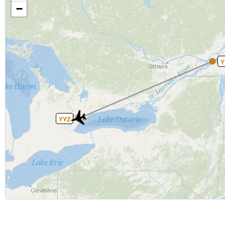
−
Y
YYZ