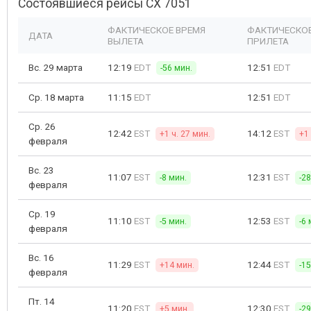
Состоявшиеся рейсы CX 7051
ФАКТИЧЕСКОЕ ВРЕМЯ
ФАКТИЧЕСКОЕ
ДАТА
ВЫЛЕТА
ПРИЛЕТА
Вс. 29 марта
12:19
EDT
12:51
EDT
-56 мин.
Ср. 18 марта
11:15
EDT
12:51
EDT
Ср. 26
12:42
EST
14:12
EST
+1 ч. 27 мин.
+1 
февраля
Вс. 23
11:07
EST
12:31
EST
-8 мин.
-2
февраля
Ср. 19
11:10
EST
12:53
EST
-5 мин.
-6 
февраля
Вс. 16
11:29
EST
12:44
EST
+14 мин.
-1
февраля
Пт. 14
11:20
EST
12:30
EST
+5 мин.
-2