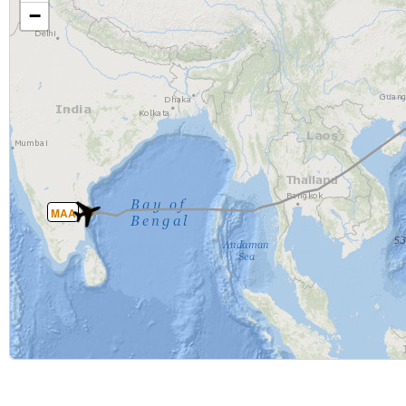
−
MAA