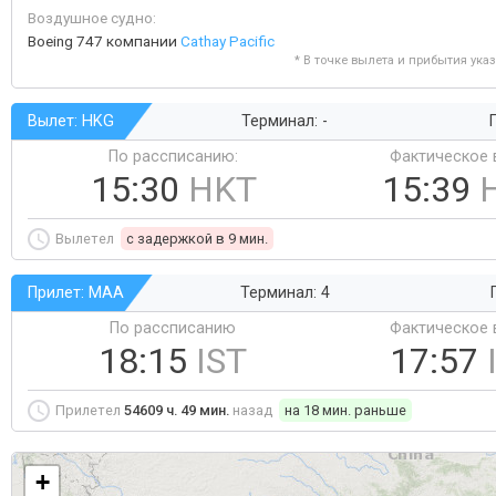
Воздушное судно:
Boeing 747 компании
Cathay Pacific
* В точке вылета и прибытия ука
Вылет: HKG
Терминал: -
Г
По рассписанию:
Фактическое 
15:30
HKT
15:39
Вылетел
c задержкой в 9 мин.
Прилет: MAA
Терминал: 4
По рассписанию
Фактическое 
18:15
IST
17:57
Прилетел
54609 ч. 49 мин.
назад
на 18 мин. раньше
+