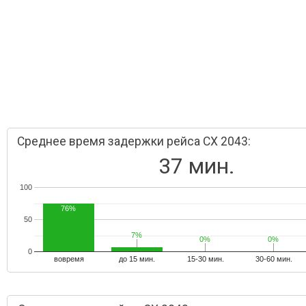
Среднее время задержки рейса CX 2043:
37 мин.
100
76%
50
7%
7%
0%
0%
0%
0%
0
вовремя
до 15 мин.
15-30 мин.
30-60 мин.