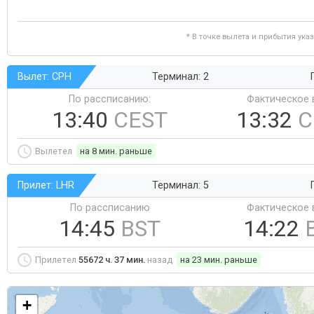
* В точке вылета и прибытия ука
Вылет: CPH
Терминал: 2
По рассписанию:
Фактическое 
13:40
CEST
13:32
C
Вылетел
на 8 мин. раньше
Прилет: LHR
Терминал: 5
По рассписанию
Фактическое 
14:45
BST
14:22
Прилетел
55672 ч. 37 мин.
назад
на 23 мин. раньше
+