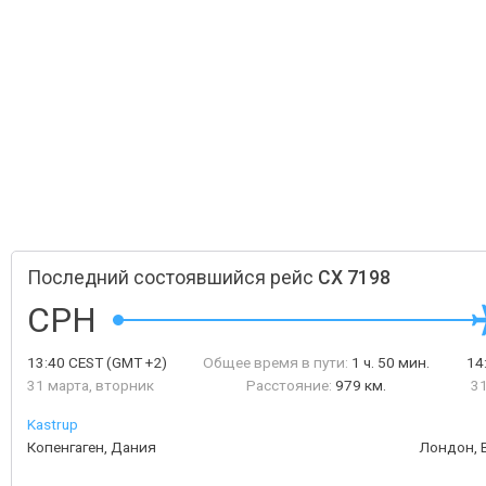
Последний состоявшийся рейс
CX 7198
CPH
13:40
CEST
(GMT +2)
Общее время в пути:
1 ч. 50 мин.
14
31 марта, вторник
Расстояние:
979 км.
31
Kastrup
Копенгаген, Дания
Лондон, 