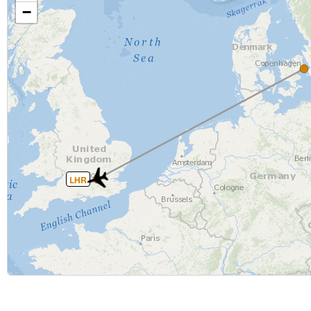
−
LHR