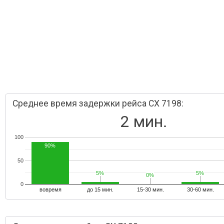
Среднее время задержки рейса CX 7198:
2 мин.
100
90%
50
5%
5%
5%
5%
0%
0%
0
вовремя
до 15 мин.
15-30 мин.
30-60 мин.