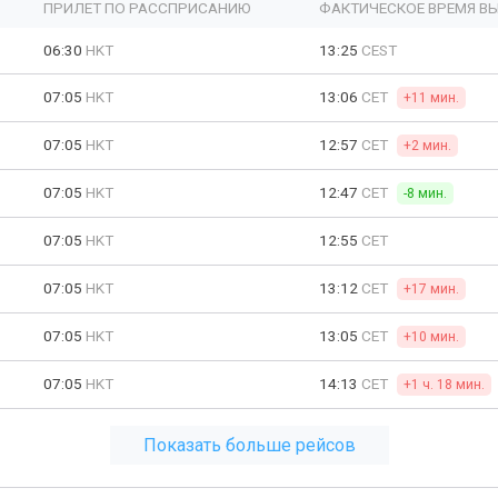
ПРИЛЕТ ПО РАССПРИСАНИЮ
ФАКТИЧЕСКОЕ ВРЕМЯ В
06:30
HKT
13:25
CEST
07:05
HKT
13:06
CET
+11 мин.
07:05
HKT
12:57
CET
+2 мин.
07:05
HKT
12:47
CET
-8 мин.
07:05
HKT
12:55
CET
07:05
HKT
13:12
CET
+17 мин.
07:05
HKT
13:05
CET
+10 мин.
07:05
HKT
14:13
CET
+1 ч. 18 мин.
Показать больше рейсов