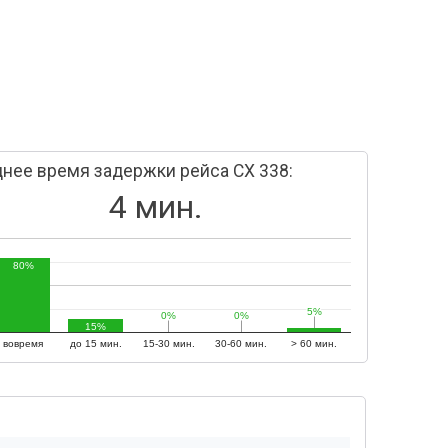
нее время задержки рейса CX 338:
4 мин.
80%
5%
5%
0%
0%
0%
0%
15%
вовремя
до 15 мин.
15-30 мин.
30-60 мин.
> 60 мин.