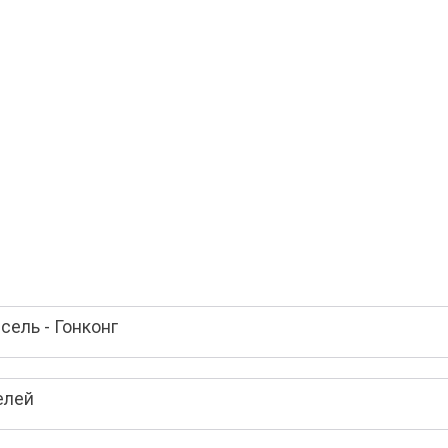
ель - Гонконг
елей