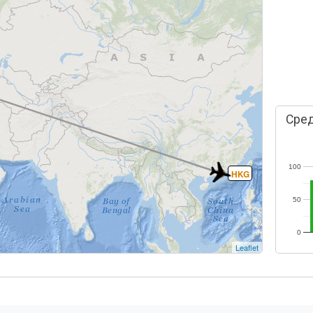
Сред
100
HKG
50
0
Leaflet