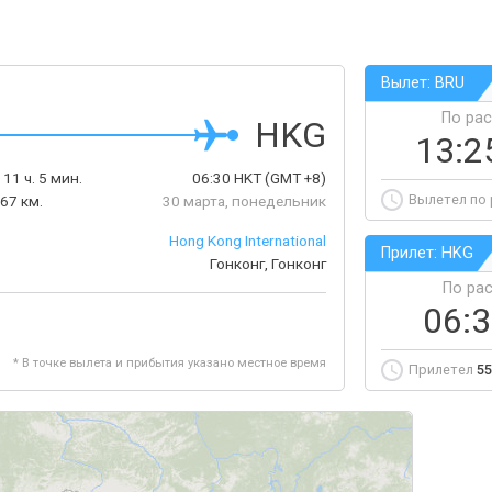
Вылет: BRU
По ра
HKG
13:2
:
11 ч. 5 мин.
06:30
HKT
(GMT +8)
Вылетел по
67 км.
30 марта, понедельник
Hong Kong International
Прилет: HKG
Гонконг, Гонконг
По ра
06:
* В точке вылета и прибытия указано местное время
Прилетел
55